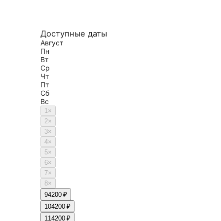
Доступные даты
Август
Пн
Вт
Ср
Чт
Пт
Сб
Вс
1
×
2
×
3
×
4
×
5
×
6
×
7
×
8
×
9
4200 ₽
10
4200 ₽
11
4200 ₽