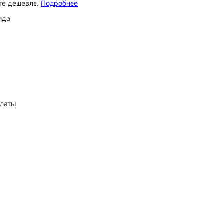
ёте дешевле.
Подробнее
ида
платы