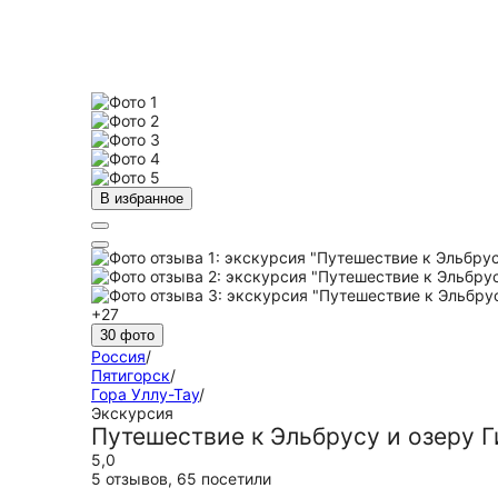
В избранное
+27
30 фото
Россия
/
Пятигорск
/
Гора Уллу-Тау
/
Экскурсия
Путешествие к Эльбрусу и озеру Г
5,0
5 отзывов
,
65 посетили