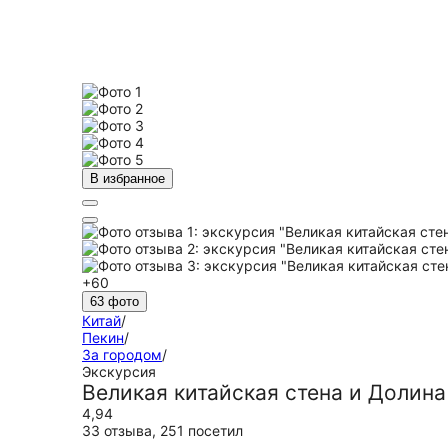
В избранное
+60
63 фото
Китай
/
Пекин
/
За городом
/
Экскурсия
Великая китайская стена и Долина
4,94
33 отзыва
,
251 посетил