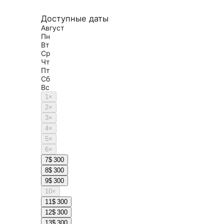
Доступные даты
Август
Пн
Вт
Ср
Чт
Пт
Сб
Вс
1
×
2
×
3
×
4
×
5
×
6
×
7
$ 300
8
$ 300
9
$ 300
10
×
11
$ 300
12
$ 300
13
$ 300