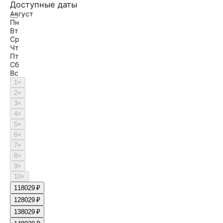
Доступные даты
Август
Пн
Вт
Ср
Чт
Пт
Сб
Вс
1
×
2
×
3
×
4
×
5
×
6
×
7
×
8
×
9
×
10
×
11
8029 ₽
12
8029 ₽
13
8029 ₽