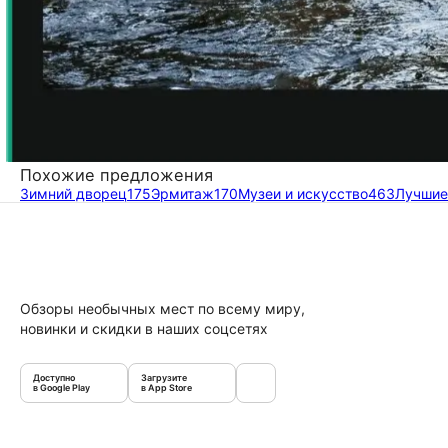
Похожие предложения
Зимний дворец
175
Эрмитаж
170
Музеи и искусство
463
Лучшие
Обзоры необычных мест по всему миру,
новинки и скидки в наших соцсетях
Доступно
Загрузите
в Google Play
в App Store