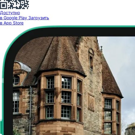
Доступно
в Google Play
Загрузить
в App Store