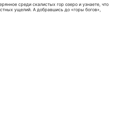
ерянное среди скалистых гор озеро и узнаете, что
стных ущелий. А добравшись до «горы богов»,