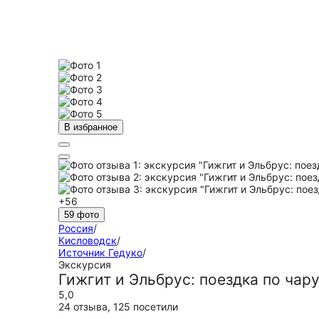
В избранное
+56
59 фото
Россия
/
Кисловодск
/
Источник Гедуко
/
Экскурсия
Гижгит и Эльбрус: поездка по ча
5,0
24 отзыва
,
125 посетили