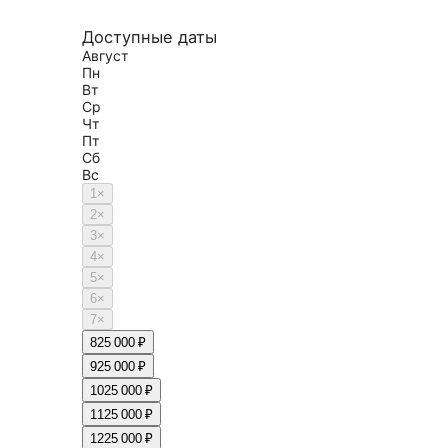
Доступные даты
Август
Пн
Вт
Ср
Чт
Пт
Сб
Вс
1
×
2
×
3
×
4
×
5
×
6
×
7
×
8
25 000 ₽
9
25 000 ₽
10
25 000 ₽
11
25 000 ₽
12
25 000 ₽