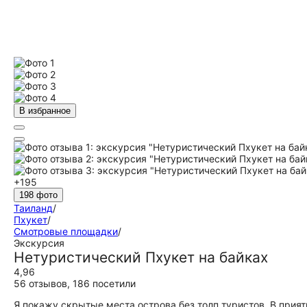
В избранное
+195
198 фото
Таиланд
/
Пхукет
/
Смотровые площадки
/
Экскурсия
Нетуристический Пхукет на байках
4,96
56 отзывов
,
186 посетили
Я покажу скрытые места острова без толп туристов. В при