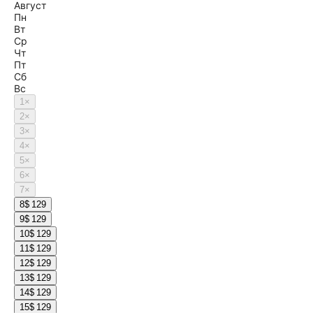
Август
Пн
Вт
Ср
Чт
Пт
Сб
Вс
1
×
2
×
3
×
4
×
5
×
6
×
7
×
8
$ 129
9
$ 129
10
$ 129
11
$ 129
12
$ 129
13
$ 129
14
$ 129
15
$ 129