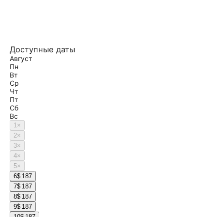
Доступные даты
Август
Пн
Вт
Ср
Чт
Пт
Сб
Вс
1
×
2
×
3
×
4
×
5
×
6
$ 187
7
$ 187
8
$ 187
9
$ 187
10
$ 187