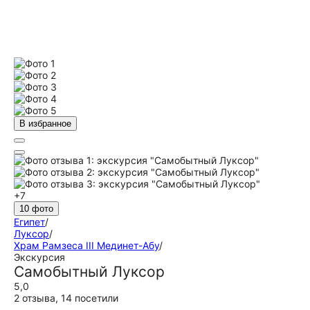
В избранное
+7
10 фото
Египет
/
Луксор
/
Храм Рамзеса III Мединет-Абу
/
Экскурсия
Самобытный Луксор
5,0
2 отзыва
,
14 посетили