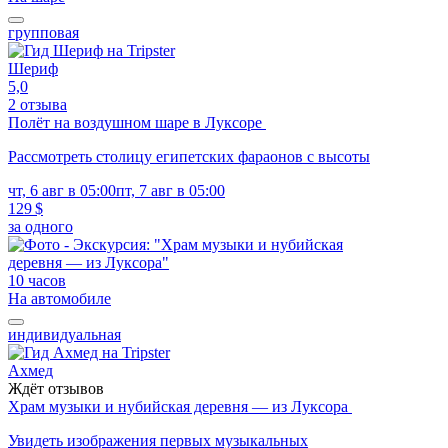
групповая
Шериф
5,0
2 отзыва
Полёт на воздушном шаре в Луксоре
Рассмотреть столицу египетских фараонов с высоты
чт, 6 авг в 05:00
пт, 7 авг в 05:00
129 $
за одного
10 часов
На автомобиле
индивидуальная
Ахмед
Ждёт отзывов
Храм музыки и нубийская деревня — из Луксора
Увидеть изображения первых музыкальных