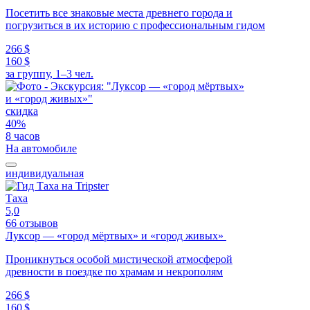
Посетить все знаковые места древнего города и
погрузиться в их историю с профессиональным гидом
266 $
160 $
за группу, 1–3 чел.
скидка
40%
8 часов
На автомобиле
индивидуальная
Таха
5,0
66 отзывов
Луксор — «город мёртвых» и «город живых»
Проникнуться особой мистической атмосферой
древности в поездке по храмам и некрополям
266 $
160 $