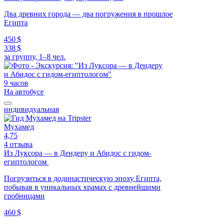
Два древних города — два погружения в прошлое
Египта
450 $
338 $
за группу, 1–8 чел.
9 часов
На автобусе
индивидуальная
Мухамед
4,75
4 отзыва
Из Луксора — в Дендеру и Абидос с гидом-
египтологом
Погрузиться в додинастическую эпоху Египта,
побывав в уникальных храмах с древнейшими
гробницами
460 $