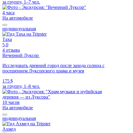
за группу, 1–7 чел.
4 часа
На автомобиле
индивидуальная
Таха
5,0
4 отзыва
Вечерний Луксор
Исследовать древний город после захода солнца с
посещением Луксорского храма и музея
175 $
за группу, 1–8 чел.
10 часов
На автомобиле
индивидуальная
Ахмед