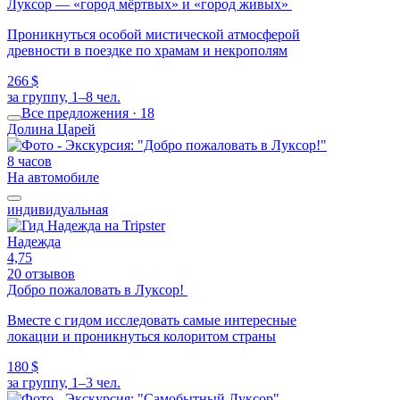
Луксор — «город мёртвых» и «город живых»
Проникнуться особой мистической атмосферой
древности в поездке по храмам и некрополям
266 $
за группу, 1–8 чел.
Все предложения · 18
Долина Царей
8 часов
На автомобиле
индивидуальная
Надежда
4,75
20 отзывов
Добро пожаловать в Луксор!
Вместе с гидом исследовать самые интересные
локации и проникнуться колоритом страны
180 $
за группу, 1–3 чел.