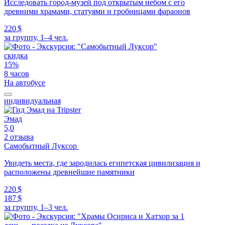
Исследовать город-музей под открытым небом с его
древними храмами, статуями и гробницами фараонов
220 $
за группу, 1–4 чел.
скидка
15%
8 часов
На автобусе
индивидуальная
Эмад
5,0
2 отзыва
Самобытный Луксор
Увидеть места, где зародилась египетская цивилизация и
расположены древнейшие памятники
220 $
187 $
за группу, 1–3 чел.