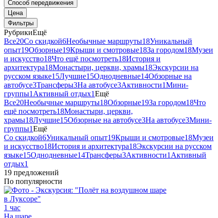
Способ передвижения
Цена
Фильтры
Рубрики
Ещё
Все
20
Со скидкой
6
Необычные маршруты
18
Уникальный
опыт
19
Обзорные
19
Крыши и смотровые
18
За городом
18
Музеи
и искусство
18
Что ещё посмотреть
18
История и
архитектура
18
Монастыри, церкви, храмы
18
Экскурсии на
русском языке
15
Лучшие
15
Однодневные
14
Обзорные на
автобусе
3
Трансферы
3
На автобусе
3
Активности
1
Мини-
группы
1
Активный отдых
1
Ещё
Все
20
Необычные маршруты
18
Обзорные
19
За городом
18
Что
ещё посмотреть
18
Монастыри, церкви,
храмы
18
Лучшие
15
Обзорные на автобусе
3
На автобусе
3
Мини-
группы
1
Ещё
Со скидкой
6
Уникальный опыт
19
Крыши и смотровые
18
Музеи
и искусство
18
История и архитектура
18
Экскурсии на русском
языке
15
Однодневные
14
Трансферы
3
Активности
1
Активный
отдых
1
19 предложений
По популярности
1 час
На шаре