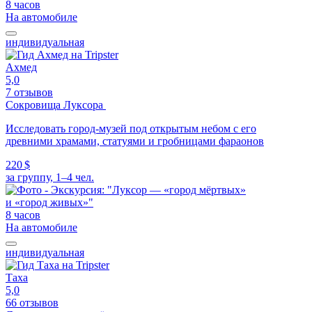
8 часов
На автомобиле
индивидуальная
Ахмед
5,0
7 отзывов
Сокровища Луксора
Исследовать город-музей под открытым небом с его
древними храмами, статуями и гробницами фараонов
220 $
за группу, 1–4 чел.
8 часов
На автомобиле
индивидуальная
Таха
5,0
66 отзывов