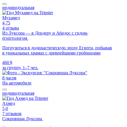
индивидуальная
Мухамед
4,75
4 отзыва
Из Луксора — в Дендеру и Абидос с гидом-
египтологом
Погрузиться в додинастическую эпоху Египта, побывав
в уникальных храмах с древнейшими гробницами
460 $
за группу, 1–7 чел.
8 часов
На автомобиле
индивидуальная
Ахмед
5,0
7 отзывов
Сокровища Луксора