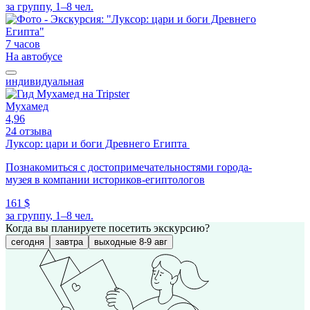
за группу, 1–8 чел.
7 часов
На автобусе
индивидуальная
Мухамед
4,96
24 отзыва
Луксор: цари и боги Древнего Египта
Познакомиться с достопримечательностями города-
музея в компании историков-египтологов
161 $
за группу, 1–8 чел.
Когда вы планируете посетить экскурсию?
сегодня
завтра
выходные 8-9 авг