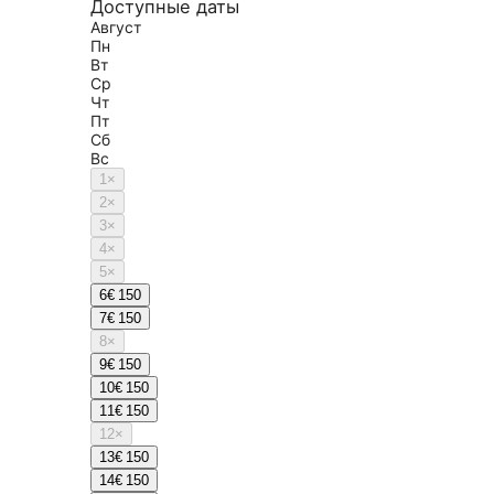
Доступные даты
Август
Пн
Вт
Ср
Чт
Пт
Сб
Вс
1
×
2
×
3
×
4
×
5
×
6
€ 150
7
€ 150
8
×
9
€ 150
10
€ 150
11
€ 150
12
×
13
€ 150
14
€ 150