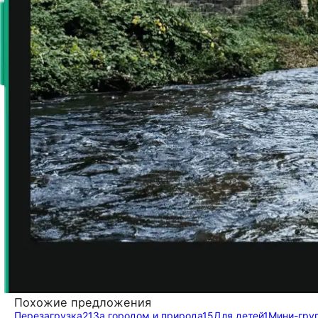
Похожие предложения
Перезагрузка
21
За городом и природа
15
Для детей
1
Мини-гру