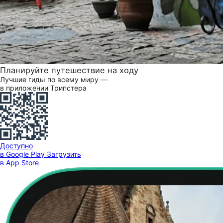
Планируйте путешествие на ходу
Лучшие гиды по всему миру —
в приложении Трипстера
Доступно
в Google Play
Загрузить
в App Store