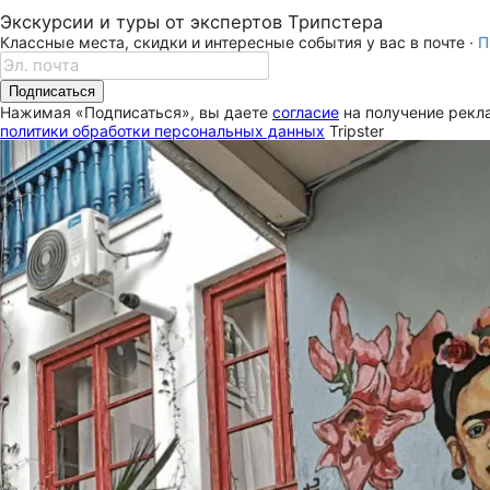
Экскурсии и туры от экспертов Трипстера
Классные места, скидки и интересные события у вас в почте ·
П
Подписаться
Нажимая «Подписаться», вы даете
согласие
на получение рекла
политики обработки персональных данных
Tripster