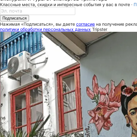
Классные места, скидки и интересные события у вас в почте ·
П
Подписаться
Нажимая «Подписаться», вы даете
согласие
на получение рекла
политики обработки персональных данных
Tripster