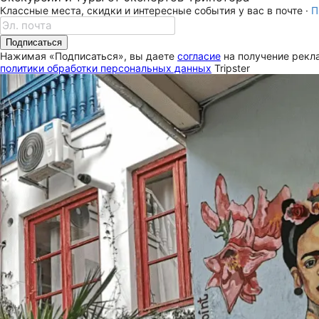
Классные места, скидки и интересные события у вас в почте ·
П
Подписаться
Нажимая «Подписаться», вы даете
согласие
на получение рекла
политики обработки персональных данных
Tripster