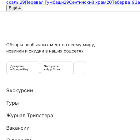
скалы
29
Перевал Гумбаши
29
Сентинский храм
20
Теберда
19
За
Ещё 4
Обзоры необычных мест по всему миру,
новинки и скидки в наших соцсетях
Доступно
Загрузите
в Google Play
в App Store
Экскурсии
Туры
Журнал Трипстера
Вакансии