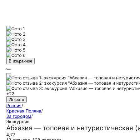
В избранное
+22
25 фото
Россия
/
Красная Поляна
/
За городом
/
Экскурсия
Абхазия — топовая и нетуристическая (
4,77
13 отзывов
,
108 посетили