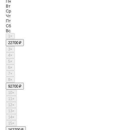
Пн
Вт
Ср
Чт
Пт
Сб
Вс
1
×
2
2700 ₽
3
×
4
×
5
×
6
×
7
×
8
×
9
2700 ₽
10
×
11
×
12
×
13
×
14
×
15
×
16
2700 ₽