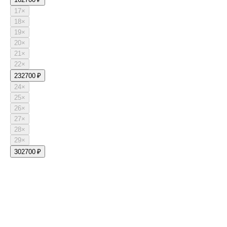
17
×
18
×
19
×
20
×
21
×
22
×
23
2700 ₽
24
×
25
×
26
×
27
×
28
×
29
×
30
2700 ₽