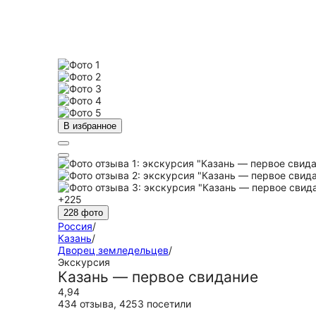
В избранное
+225
228 фото
Россия
/
Казань
/
Дворец земледельцев
/
Экскурсия
Казань — первое свидание
4,94
434 отзыва
,
4253 посетили