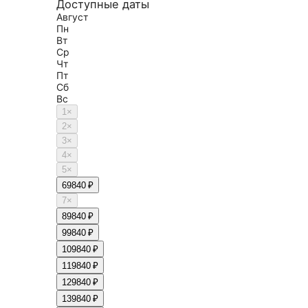
Доступные даты
Август
Пн
Вт
Ср
Чт
Пт
Сб
Вс
1
×
2
×
3
×
4
×
5
×
6
9840 ₽
7
×
8
9840 ₽
9
9840 ₽
10
9840 ₽
11
9840 ₽
12
9840 ₽
13
9840 ₽