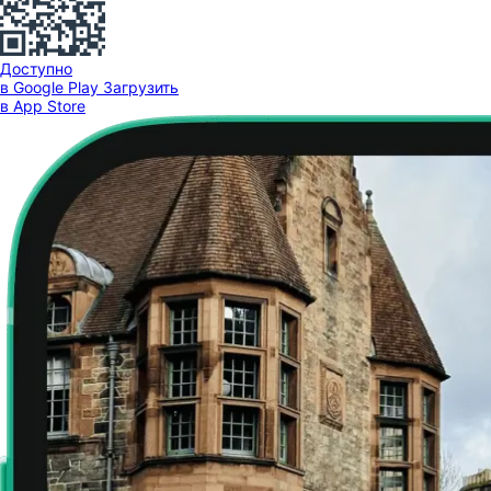
Доступно
в Google Play
Загрузить
в App Store