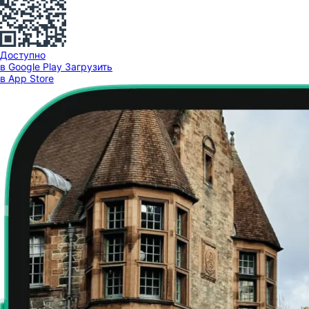
Доступно
в Google Play
Загрузить
в App Store