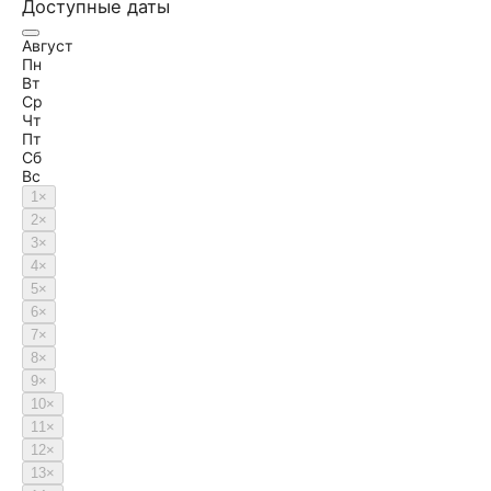
Доступные даты
Август
Пн
Вт
Ср
Чт
Пт
Сб
Вс
1
×
2
×
3
×
4
×
5
×
6
×
7
×
8
×
9
×
10
×
11
×
12
×
13
×