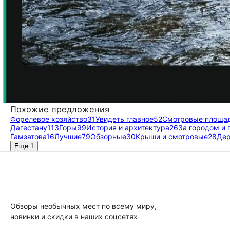
Похожие предложения
Форелевое хозяйство
31
Увидеть главное
52
Смотровые площа
Дагестану
113
Горы
99
История и архитектура
26
За городом и 
Гамзатова
16
Лучшие
79
Обзорные
30
Крыши и смотровые
28
Дер
Ещё 1
Обзоры необычных мест по всему миру,
новинки и скидки в наших соцсетях