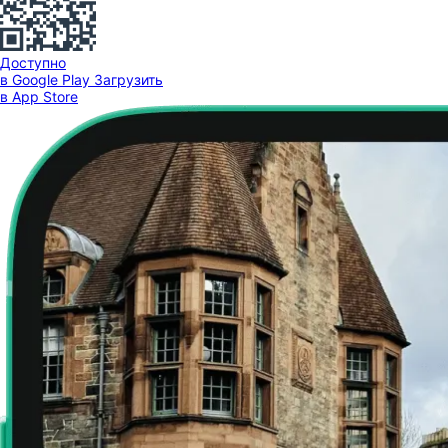
Доступно
в Google Play
Загрузить
в App Store