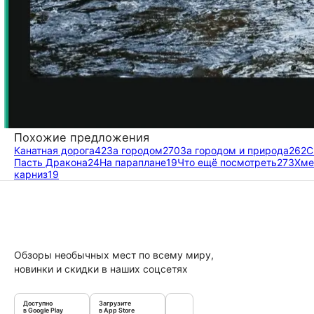
Похожие предложения
Канатная дорога
42
За городом
270
За городом и природа
262
С
Пасть Дракона
24
На параплане
19
Что ещё посмотреть
273
Хме
карниз
19
Обзоры необычных мест по всему миру,
новинки и скидки в наших соцсетях
Доступно
Загрузите
в Google Play
в App Store