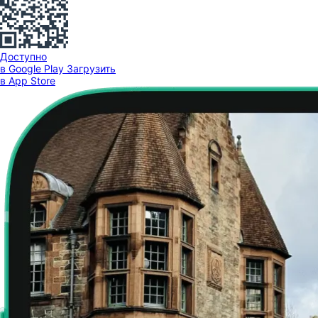
Доступно
в Google Play
Загрузить
в App Store