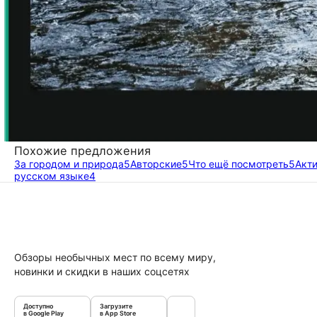
Похожие предложения
За городом и природа
5
Авторские
5
Что ещё посмотреть
5
Акт
русском языке
4
Обзоры необычных мест по всему миру,
новинки и скидки в наших соцсетях
Доступно
Загрузите
в Google Play
в App Store