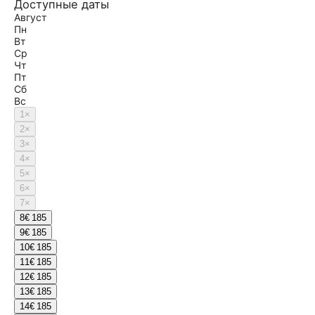
Доступные даты
Август
Пн
Вт
Ср
Чт
Пт
Сб
Вс
1
×
2
×
3
×
4
×
5
×
6
×
7
×
8
€ 185
9
€ 185
10
€ 185
11
€ 185
12
€ 185
13
€ 185
14
€ 185