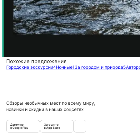
Похожие предложения
Городские экскурсии
4
Ночные
1
За городом и природа
5
Автор
Обзоры необычных мест по всему миру,
новинки и скидки в наших соцсетях
Доступно
Загрузите
в Google Play
в App Store