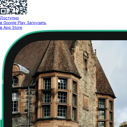
Доступно
в Google Play
Загрузить
в App Store