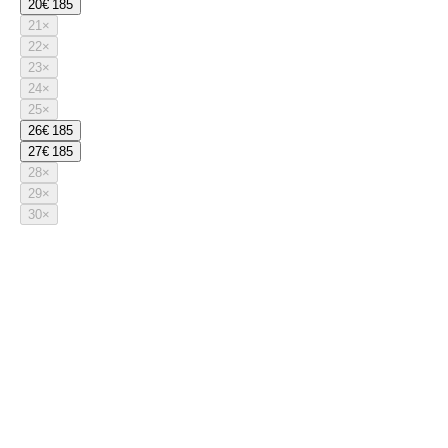
20
€ 185
21
×
22
×
23
×
24
×
25
×
26
€ 185
27
€ 185
28
×
29
×
30
×