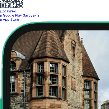
Доступно
в Google Play
Загрузить
в App Store