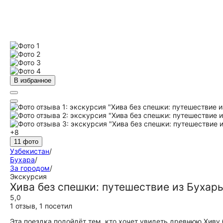
В избранное
+8
11 фото
Узбекистан
/
Бухара
/
За городом
/
Экскурсия
Хива без спешки: путешествие из Бухар
5,0
1 отзыв
,
1 посетил
Эта поездка подойдёт тем, кто хочет увидеть древнюю Хиву 