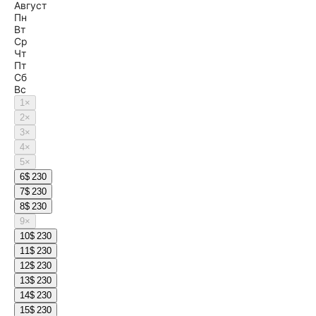
Август
Пн
Вт
Ср
Чт
Пт
Сб
Вс
1
×
2
×
3
×
4
×
5
×
6
$ 230
7
$ 230
8
$ 230
9
×
10
$ 230
11
$ 230
12
$ 230
13
$ 230
14
$ 230
15
$ 230