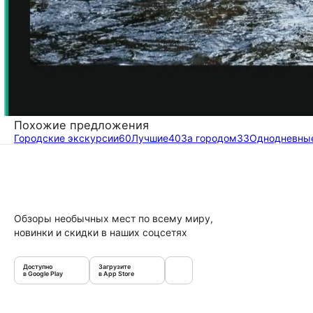
Похожие предложения
Городские экскурсии
60
Лучшие
40
За городом
33
Однодневны
Обзоры необычных мест по всему миру,
новинки и скидки в наших соцсетях
Доступно
Загрузите
в Google Play
в App Store