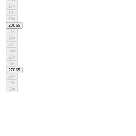
17
×
18
×
19
×
20
€ 65
21
×
22
×
23
×
24
×
25
×
26
×
27
€ 65
28
×
29
×
30
×