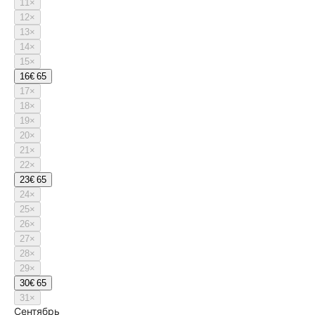
11
×
12
×
13
×
14
×
15
×
16
€ 65
17
×
18
×
19
×
20
×
21
×
22
×
23
€ 65
24
×
25
×
26
×
27
×
28
×
29
×
30
€ 65
31
×
Сентябрь