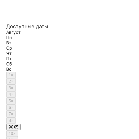
Доступные даты
Август
Пн
Вт
Ср
Чт
Пт
Сб
Вс
1
×
2
×
3
×
4
×
5
×
6
×
7
×
8
×
9
€ 65
10
×