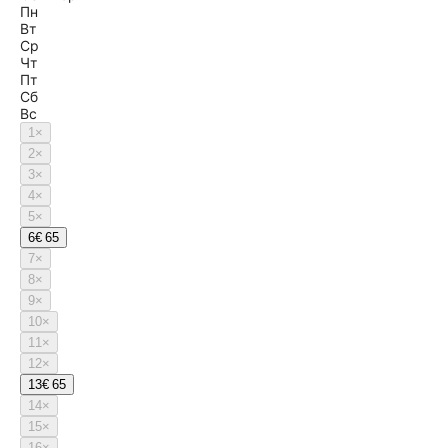
Пн
Вт
Ср
Чт
Пт
Сб
Вс
1
×
2
×
3
×
4
×
5
×
6
€ 65
7
×
8
×
9
×
10
×
11
×
12
×
13
€ 65
14
×
15
×
16
×