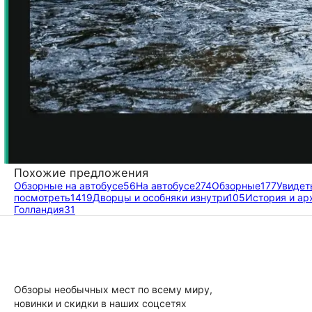
Похожие предложения
Обзорные на автобусе
56
На автобусе
274
Обзорные
177
Увидет
посмотреть
1419
Дворцы и особняки изнутри
105
История и ар
Голландия
31
Обзоры необычных мест по всему миру,
новинки и скидки в наших соцсетях