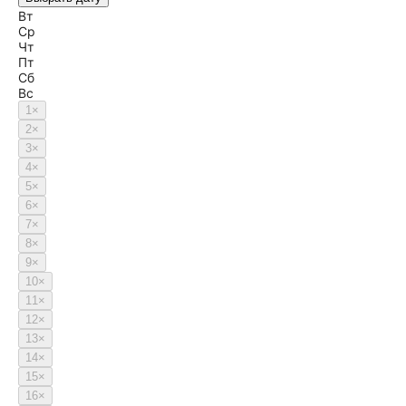
Пн
Вт
Ср
Чт
Пт
Сб
Вс
1
×
2
×
3
×
4
×
5
×
6
×
7
×
8
×
9
×
10
×
11
×
12
×
13
×
14
×
15
×
16
×