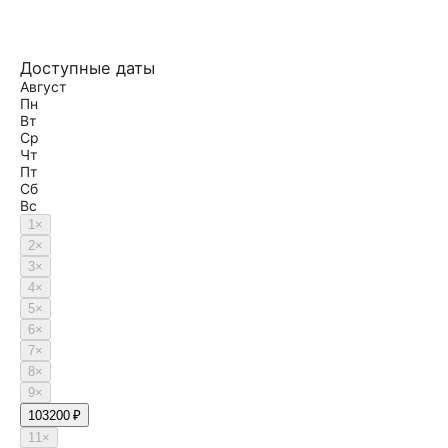
Доступные даты
Август
Пн
Вт
Ср
Чт
Пт
Сб
Вс
1
×
2
×
3
×
4
×
5
×
6
×
7
×
8
×
9
×
10
3200 ₽
11
×