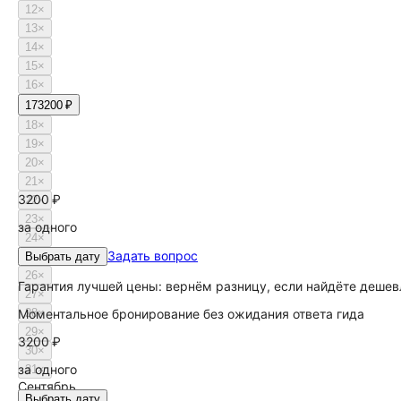
12
×
13
×
14
×
15
×
16
×
17
3200 ₽
18
×
19
×
20
×
21
×
3200 ₽
22
×
23
×
за одного
24
×
Задать вопрос
25
Выбрать дату
×
26
×
Гарантия лучшей цены: вернём разницу, если найдёте дешев
27
×
Моментальное бронирование без ожидания ответа гида
28
×
29
×
3200 ₽
30
×
за одного
31
×
Сентябрь
Выбрать дату