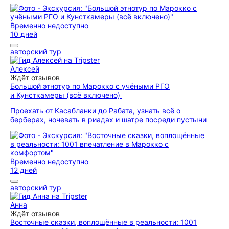
Временно недоступно
10 дней
авторский тур
Алексей
Ждёт отзывов
Большой этнотур по Марокко с учёными РГО
и Кунсткамеры (всё включено)
Проехать от Касабланки до Рабата, узнать всё о
берберах, ночевать в риадах и шатре посреди пустыни
Временно недоступно
12 дней
авторский тур
Анна
Ждёт отзывов
Восточные сказки, воплощённые в реальности: 1001