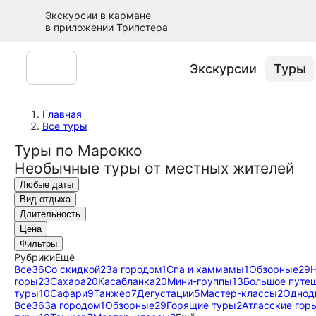
Экскурсии в кармане
в приложении Трипстера
Экскурсии
Туры
Главная
Все туры
Туры по Марокко
Необычные туры от местных жителей
Любые даты
Вид отдыха
Длительность
Цена
Фильтры
Рубрики
Ещё
Все
36
Со скидкой
2
За городом
1
Спа и хаммамы
1
Обзорные
29
горы
23
Сахара
20
Касабланка
20
Мини-группы
13
Большое путе
туры
10
Сафари
9
Танжер
7
Дегустации
5
Мастер-классы
2
Однод
Все
36
За городом
1
Обзорные
29
Горящие туры
2
Атласские гор