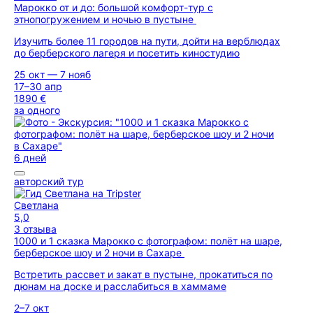
Марокко от и до: большой комфорт-тур с
этнопогружением и ночью в пустыне
Изучить более 11 городов на пути, дойти на верблюдах
до берберского лагеря и посетить киностудию
25 окт — 7 нояб
17–30 апр
1890 €
за одного
6 дней
авторский тур
Светлана
5,0
3 отзыва
1000 и 1 сказка Марокко с фотографом: полёт на шаре,
берберское шоу и 2 ночи в Сахаре
Встретить рассвет и закат в пустыне, прокатиться по
дюнам на доске и расслабиться в хаммаме
2–7 окт