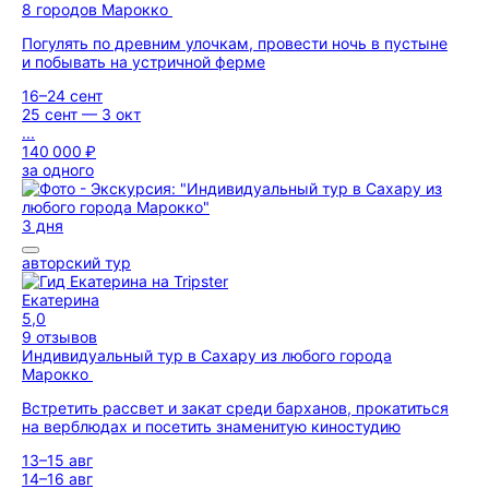
8 городов Марокко
Погулять по древним улочкам, провести ночь в пустыне
и побывать на устричной ферме
16–24 сент
25 сент — 3 окт
...
140 000 ₽
за одного
3 дня
авторский тур
Екатерина
5,0
9 отзывов
Индивидуальный тур в Сахару из любого города
Марокко
Встретить рассвет и закат среди барханов, прокатиться
на верблюдах и посетить знаменитую киностудию
13–15 авг
14–16 авг