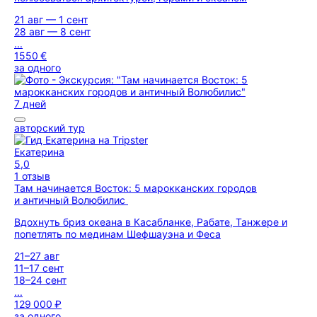
21 авг — 1 сент
28 авг — 8 сент
...
1550 €
за одного
7 дней
авторский тур
Екатерина
5,0
1 отзыв
Там начинается Восток: 5 марокканских городов
и античный Волюбилис
Вдохнуть бриз океана в Касабланке, Рабате, Танжере и
попетлять по мединам Шефшауэна и Феса
21–27 авг
11–17 сент
18–24 сент
...
129 000 ₽
за одного