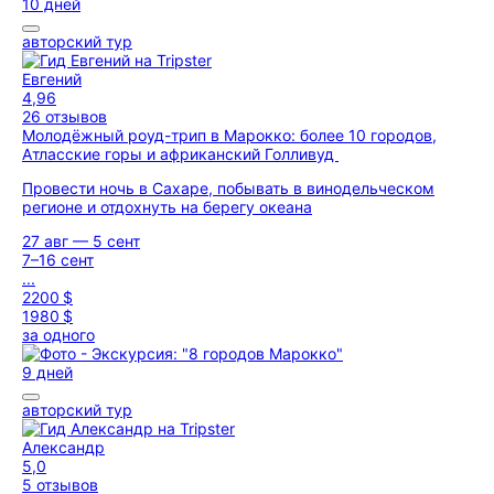
10 дней
авторский тур
Евгений
4,96
26 отзывов
Молодёжный роуд-трип в Марокко: более 10 городов,
Атласские горы и африканский Голливуд
Провести ночь в Сахаре, побывать в винодельческом
регионе и отдохнуть на берегу океана
27 авг — 5 сент
7–16 сент
...
2200 $
1980 $
за одного
9 дней
авторский тур
Александр
5,0
5 отзывов