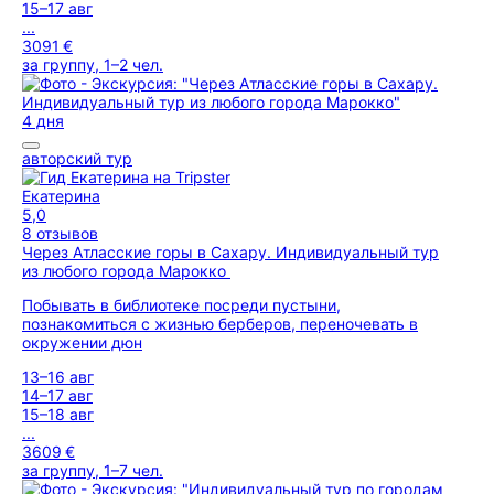
15–17 авг
...
3091 €
за группу, 1–2 чел.
4 дня
авторский тур
Екатерина
5,0
8 отзывов
Через Атласские горы в Сахару. Индивидуальный тур
из любого города Марокко
Побывать в библиотеке посреди пустыни,
познакомиться с жизнью берберов, переночевать в
окружении дюн
13–16 авг
14–17 авг
15–18 авг
...
3609 €
за группу, 1–7 чел.