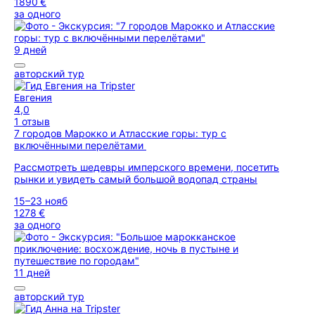
1890 €
за одного
9 дней
авторский тур
Евгения
4,0
1 отзыв
7 городов Марокко и Атласские горы: тур с
включёнными перелётами
Рассмотреть шедевры имперского времени, посетить
рынки и увидеть самый большой водопад страны
15–23 нояб
1278 €
за одного
11 дней
авторский тур