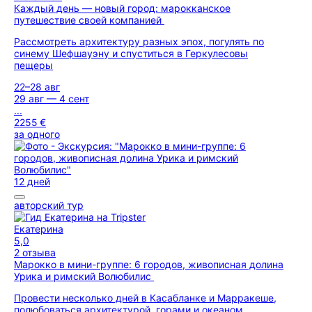
Каждый день — новый город: марокканское
путешествие своей компанией
Рассмотреть архитектуру разных эпох, погулять по
синему Шефшауэну и спуститься в Геркулесовы
пещеры
22–28 авг
29 авг — 4 сент
...
2255 €
за одного
12 дней
авторский тур
Екатерина
5,0
2 отзыва
Марокко в мини-группе: 6 городов, живописная долина
Урика и римский Волюбилис
Провести несколько дней в Касабланке и Марракеше,
полюбоваться архитектурой, горами и океаном