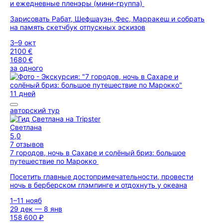
и ежедневные пленэры (мини-группа)
Зарисовать Рабат, Шефшауэн, Фес, Марракеш и собрать
на память скетчбук отпускных эскизов
3–9 окт
2100 €
1680 €
за одного
11 дней
авторский тур
Светлана
5,0
7 отзывов
7 городов, ночь в Сахаре и солёный бриз: большое
путешествие по Марокко
Посетить главные достопримечательности, провести
ночь в берберском глэмпинге и отдохнуть у океана
1–11 нояб
29 дек — 8 янв
158 600 ₽