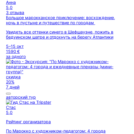
Анна
5,0
3 отзыва
Большое марокканское приключение: восхождение,
ночь в пустыне и путешествие по городам
Увидеть все оттенки синего в Шефшауэне, пожить в
бедуинском шатре и отдохнуть на берегу Атлантики
5–15 окт
1590 €
за одного
скидка
20%
7 дней
авторский тур
Стас
5,0
Рейтинг организатора
По Марокко с художником-педагогом: 4 города