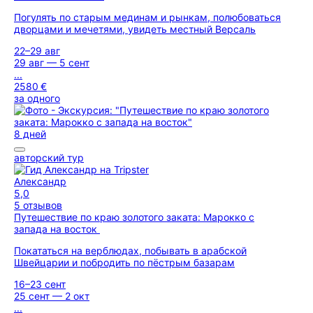
Погулять по старым мединам и рынкам, полюбоваться
дворцами и мечетями, увидеть местный Версаль
22–29 авг
29 авг — 5 сент
...
2580 €
за одного
8 дней
авторский тур
Александр
5,0
5 отзывов
Путешествие по краю золотого заката: Марокко с
запада на восток
Покататься на верблюдах, побывать в арабской
Швейцарии и побродить по пёстрым базарам
16–23 сент
25 сент — 2 окт
...