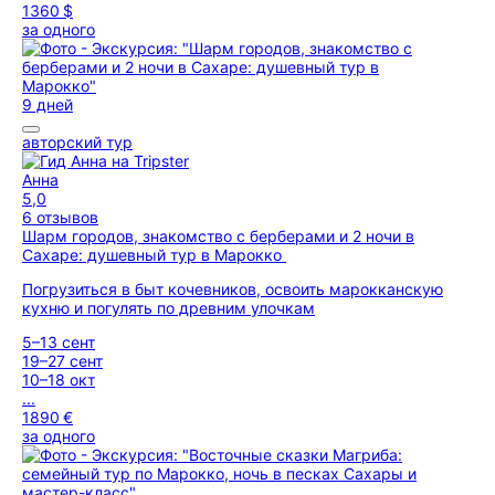
1360 $
за одного
9 дней
авторский тур
Анна
5,0
6 отзывов
Шарм городов, знакомство с берберами и 2 ночи в
Сахаре: душевный тур в Марокко
Погрузиться в быт кочевников, освоить марокканскую
кухню и погулять по древним улочкам
5–13 сент
19–27 сент
10–18 окт
...
1890 €
за одного