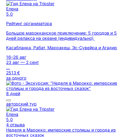
Елена
5,0
Рейтинг организатора
Большое марокканское приключение: 5 городов и 5
дней релакса на океане (индивидуально)
Касабланка, Рабат, Марракеш, Эс-Сувейра и Агадир
16–26 авг
23 авг — 2 сент
...
2513 €
за одного
8 дней
авторский тур
Елена
5,0
4 отзыва
Неделя в Марокко: имперские столицы и города из
восточных сказок