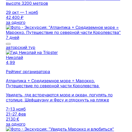
высоте 3200 метров
29 окт — 1 нояб
42 400 ₽
за одного
7 дней
авторский тур
Николай
4,99
Рейтинг организатора
Атлантика + Средиземное море = Марокко.
Путешествие по северной части Королевства
Увидеть, где встречаются море и океан, погулять по
столице, Шефшауэну и Фесу и отдохнуть на пляже
7–13 нояб
21–27 фев
2130 €
за одного