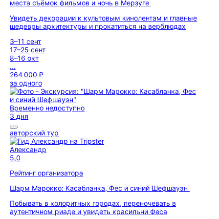
места съёмок фильмов и ночь в Мерзуге
Увидеть декорации к культовым кинолентам и главные
шедевры архитектуры и прокатиться на верблюдах
3–11 сент
17–25 сент
8–16 окт
...
264 000 ₽
за одного
Временно недоступно
3 дня
авторский тур
Александр
5,0
Рейтинг организатора
Шарм Марокко: Касабланка, Фес и синий Шефшауэн
Побывать в колоритных городах, переночевать в
аутентичном риаде и увидеть красильни Феса