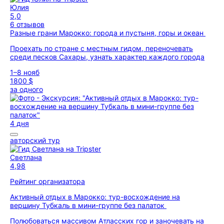
Юлия
5,0
6 отзывов
Разные грани Марокко: города и пустыня, горы и океан
Проехать по стране с местным гидом, переночевать
среди песков Сахары, узнать характер каждого города
1–8 нояб
1800 $
за одного
4 дня
авторский тур
Светлана
4,98
Рейтинг организатора
Активный отдых в Марокко: тур-восхождение на
вершину Тубкаль в мини-группе без палаток
Полюбоваться массивом Атласских гор и заночевать на