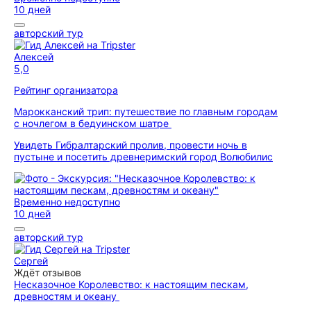
10 дней
авторский тур
Алексей
5,0
Рейтинг организатора
Марокканский трип: путешествие по главным городам
с ночлегом в бедуинском шатре
Увидеть Гибралтарский пролив, провести ночь в
пустыне и посетить древнеримский город Волюбилис
Временно недоступно
10 дней
авторский тур
Сергей
Ждёт отзывов
Несказочное Королевство: к настоящим пескам,
древностям и океану