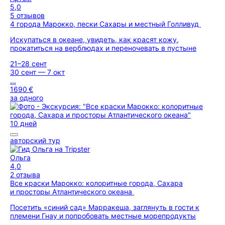
5,0
5 отзывов
4 города Марокко, пески Сахары и местный Голливуд
Искупаться в океане, увидеть, как красят кожу,
прокатиться на верблюдах и переночевать в пустыне
21–28 сент
30 сент — 7 окт
...
1690 €
за одного
10 дней
авторский тур
Ольга
4,0
2 отзыва
Все краски Марокко: колоритные города, Сахара
и просторы Атлантического океана
Посетить «синий сад» Марракеша, заглянуть в гости к
племени Гнау и попробовать местные морепродукты