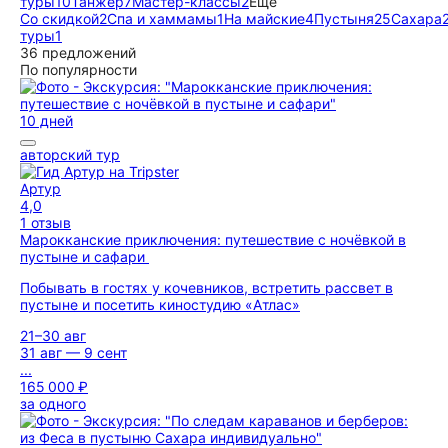
туры
10
Танжер
7
Мастер-классы
2
Ещё
Со скидкой
2
Спа и хаммамы
1
На майские
4
Пустыня
25
Сахара
туры
1
36 предложений
По популярности
10 дней
авторский тур
Артур
4,0
1 отзыв
Марокканские приключения: путешествие с ночёвкой в
пустыне и сафари
Побывать в гостях у кочевников, встретить рассвет в
пустыне и посетить киностудию «Атлас»
21–30 авг
31 авг — 9 сент
...
165 000 ₽
за одного