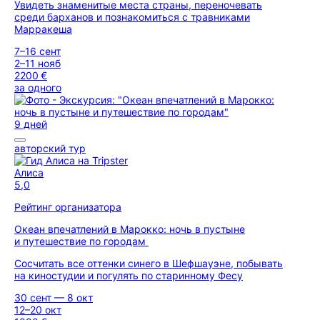
Увидеть знаменитые места страны, переночевать
среди барханов и познакомиться с травниками
Марракеша
7–16 сент
2–11 нояб
2200 €
за одного
9 дней
авторский тур
Алиса
5,0
Рейтинг организатора
Океан впечатлений в Марокко: ночь в пустыне
и путешествие по городам
Сосчитать все оттенки синего в Шефшауэне, побывать
на киностудии и погулять по старинному Фесу
30 сент — 8 окт
12–20 окт