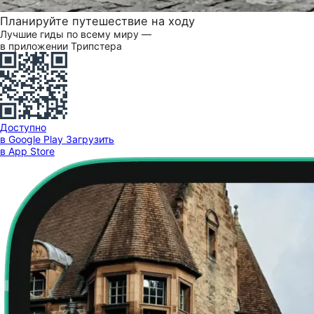
Планируйте путешествие на ходу
Лучшие гиды по всему миру —
в приложении Трипстера
Доступно
в Google Play
Загрузить
в App Store