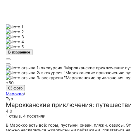
В избранное
+60
63 фото
Марокко
/
Тур
Марокканские приключения: путешестви
4,0
1 отзыв
,
4 посетили
В Марокко есть всё: горы, пустыни, океан, пляжи, оазисы. 
можно насладиться живописными пейзажами, покататься на 