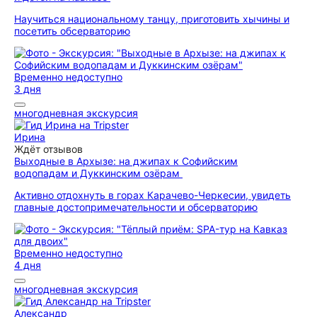
Научиться национальному танцу, приготовить хычины и
посетить обсерваторию
Временно недоступно
3 дня
многодневная экскурсия
Ирина
Ждёт отзывов
Выходные в Архызе: на джипах к Софийским
водопадам и Дуккинским озёрам
Активно отдохнуть в горах Карачево-Черкесии, увидеть
главные достопримечательности и обсерваторию
Временно недоступно
4 дня
многодневная экскурсия
Александр