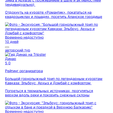
Зима в Архызе с проживанием в шале и активностями
(индивидуально)
Отдохнуть на курорте «Романтик», покататься на
квадроциклах и лошадях, посетить Аланское городище
Временно недоступно
10 дней
авторский тур
Динар
5,0
Рейтинг организатора
Большой горнолыжный трип по легендарным курортам
Кавказа: Эльбрус, Архыз и Домбай с комфортом
Погреться в термальных источниках, прогуляться
верхом вдоль реки и покорить снежные склоны
Временно недоступно