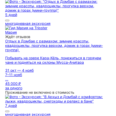
5 дней
многодневная экскурсия
Мария
Ждёт отзывов
Отдых в Домбае с размахом: зимние красоты,
квадроциклы, прогулка верхом, домик в горах (мини-
группа)
Побывать на озере Кара-Кёль, понежиться в горячем
чане и подняться на склоны Мусса-Ачитара
31 окт — 4 нояб
7–11 нояб
...
45 000 ₽
за одного
Проживание не включено в стоимость
7 дней
многодневная экскурсия