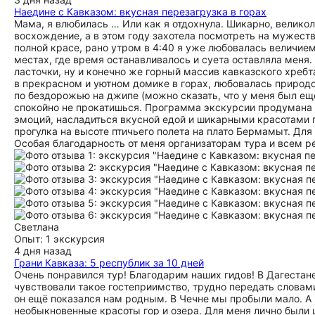
Наедине с Кавказом: вкусная перезагрузка в горах
Мама, я влюбилась … Или как я отдохнула. Шикарно, великол
восхождение, а в этом году захотела посмотреть на мужеств
полной красе, рано утром в 4:40 я уже любовалась величием
местах, где время останавливалось и суета оставляла меня.
ласточки, ну и конечно же горный массив кавказского хреб
в прекрасном и уютном домике в горах, любовалась природо
по бездорожью на джипе (можно сказать, что у меня был ещ
спокойно не прокатишься. Программа экскурсии продумана 
эмоций, насладиться вкусной едой и шикарными красотами 
прогулка на высоте птичьего полета на плато Бермамыт. Для
Особая благодарность от меня организаторам тура и всем р
Светлана
Опыт: 1 экскурсия
4 дня назад
Грани Кавказа: 5 республик за 10 дней
Очень понравился тур! Благодарим наших гидов! В Дагеста
чувствовали такое гостеприимство, трудно передать словами
он ещё показался нам родным. В Чечне мы пробыли мало. А 
необыкновенные красоты гор и озера. Для меня лично были 