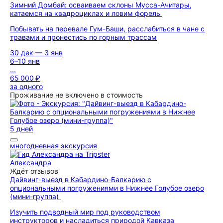
Зимний Домбай: осваиваем склоны Мусса-Ачитары,
катаемся на квадроциклах и ловим форель
Побывать на перевале Гум-Баши, расслабиться в чане с
травами и пронестись по горным трассам
30 дек — 3 янв
6–10 янв
...
65 000 ₽
за одного
Проживание не включено в стоимость
5 дней
многодневная экскурсия
Александра
Ждёт отзывов
Дайвинг-выезд в Кабардино-Балкарию с
опциональными погружениями в Нижнее Голубое озеро
(мини-группа)
Изучить подводный мир под руководством
инструкторов и насладиться природой Кавказа