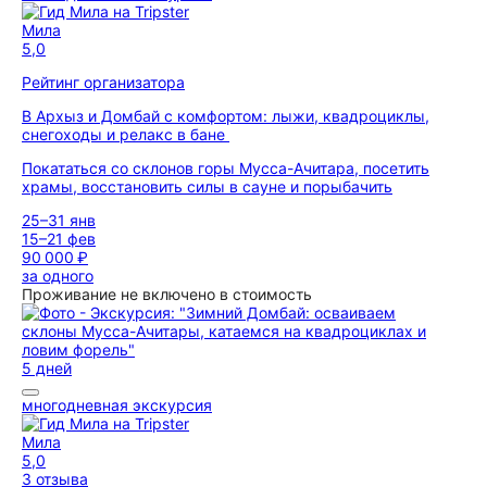
Мила
5,0
Рейтинг организатора
В Архыз и Домбай с комфортом: лыжи, квадроциклы,
снегоходы и релакс в бане
Покататься со склонов горы Мусса-Ачитара, посетить
храмы, восстановить силы в сауне и порыбачить
25–31 янв
15–21 фев
90 000 ₽
за одного
Проживание не включено в стоимость
5 дней
многодневная экскурсия
Мила
5,0
3 отзыва