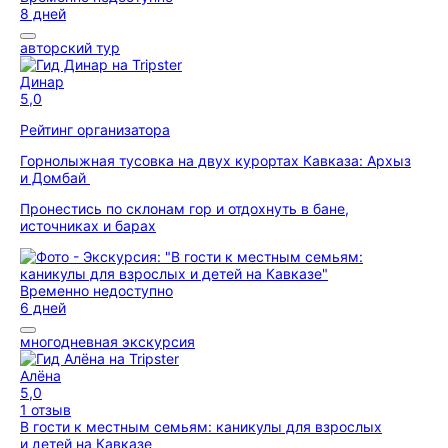
8 дней
авторский тур
Динар
5,0
Рейтинг организатора
Горнолыжная тусовка на двух курортах Кавказа: Архыз
и Домбай
Пронестись по склонам гор и отдохнуть в бане,
источниках и барах
Временно недоступно
6 дней
многодневная экскурсия
Алёна
5,0
1 отзыв
В гости к местным семьям: каникулы для взрослых
и детей на Кавказе