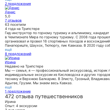
2 предложения
Денис
5,0
7 отзывов
63 посетили
4 года на Трипстере
Гид-инструктор по горному туризму и альпинизму, кандидат 
в Чемпионате Мира по горному туризму. С 2008 года прошел
организовал и провел 16 спортивных походов и восхождений
Панагюриште, Шаухох, Тютюргу, пик Кавказа. В 2020 году со
ещё
8 предложений
Ирина
Недавно на Трипстере
Мы — семья, я — профессиональный экскурсовод, историк 
индивидуальные экскурсии из Кисловодска и других городо
теснину и Верхнюю Балкарию. В Элисту, Грозный, Владикавка
Адыгее, Грузии. Мы знаем весь Кавказ.
ещё
1 предложение
472 отзыва путешественников
Ирина
Опыт: 4 экскурсии
3 дня назад