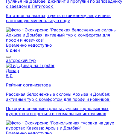
Гулянья на Домбае: джипинг и прогулки по заповеднику
с заездом в Пятигорск
Кататься на лыжах, гулять по зимнему лесу и пить
настоящую минеральную воду
Временно недоступно
8 дней
авторский тур
Динар
5,0
Рейтинг организатора
Рассекая белоснежные склоны Архыза и Домбая:
активный тур с комфортом для профи и новичков
Покорить снежные трассы лучших горнолыжных
курортов и погреться в термальных источниках
Временно недоступно