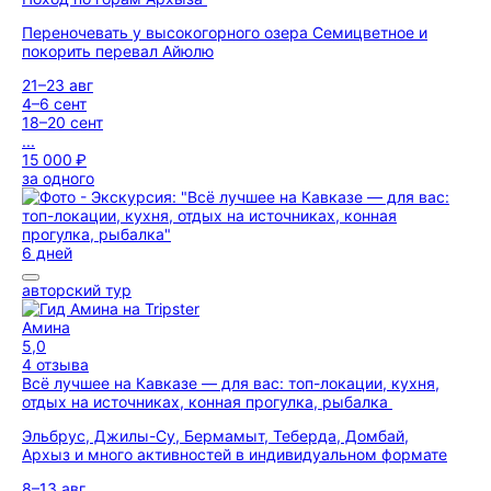
Переночевать у высокогорного озера Семицветное и
покорить перевал Айюлю
21–23 авг
4–6 сент
18–20 сент
...
15 000 ₽
за одного
6 дней
авторский тур
Амина
5,0
4 отзыва
Всё лучшее на Кавказе — для вас: топ-локации, кухня,
отдых на источниках, конная прогулка, рыбалка
Эльбрус, Джилы-Су, Бермамыт, Теберда, Домбай,
Архыз и много активностей в индивидуальном формате
8–13 авг