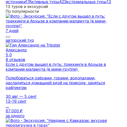
источники
17
Активные туры
42
Экстремальные туры
13
13 туров и экскурсий
По популярности
7 дней
авторский тур
Александр
5,0
8 отзывов
Если с другом вышел в путь: треккинги в Архызе в
компании маламута (в мини-группе)
Полюбоваться озёрами, горами, водопадами,
насладиться домашней едой на природе, заняться
рафтингом
30 авг — 5 сент
13–19 сент
...
67 000 ₽
за одного