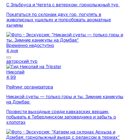
С Эльбруса и Чегета с ветерком: горнолыжный тур
Покататься по склонам двух гор, погулять в
живописных ущельях и попробовать ароматные
хычины
Временно недоступно
4 дня
авторский тур
Николай
4,99
Рейтинг организатора
Никакой суеты — только горы и ты. Зимние каникулы
на Домбае
Провести выходные среди кавказских вершин,
побывать в Тебердинском заповеднике и забыть о
хлопотах