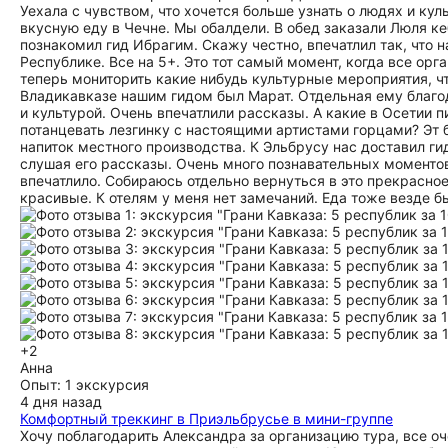
Уехала с чувством, что хочется больше узнать о людях и кул
вкусную еду в Чечне. Мы обалдели. В обед заказали Люля ке
познакомил гид Ибрагим. Скажу честно, впечатлил так, что 
Республике. Все на 5+. Это тот самый момент, когда все орг
теперь мониторить какие нибудь культурные мероприятия, ч
Владикавказе нашим гидом был Марат. Отдельная ему благо
и культурой. Очень впечатлили рассказы. А какие в Осетии п
потанцевать лезгинку с настоящими артистами горцами? Эт
напиток местного производства. К Эльбрусу нас доставил ги
слушая его рассказы. Очень много познавательных моментов
впечатлило. Собираюсь отдельно вернуться в это прекрасное
красивые. К отелям у меня нет замечаний. Еда тоже везде б
+2
Анна
Опыт: 1 экскурсия
4 дня назад
Комфортный треккинг в Приэльбрусье в мини-группе
Хочу поблагодарить Александра за организацию тура, все оч