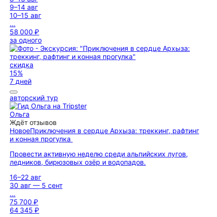
9–14 авг
10–15 авг
...
58 000 ₽
за одного
скидка
15%
7 дней
авторский тур
Ольга
Ждёт отзывов
Новое
Приключения в сердце Архыза: треккинг, рафтинг
и конная прогулка
Провести активную неделю среди альпийских лугов,
ледников, бирюзовых озёр и водопадов.
16–22 авг
30 авг — 5 сент
...
75 700 ₽
64 345 ₽