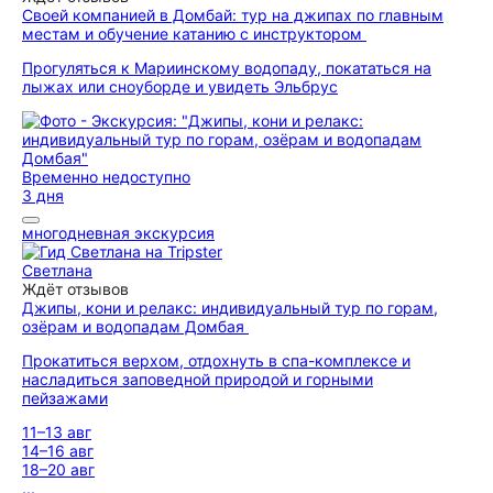
Своей компанией в Домбай: тур на джипах по главным
местам и обучение катанию с инструктором
Прогуляться к Мариинскому водопаду, покататься на
лыжах или сноуборде и увидеть Эльбрус
Временно недоступно
3 дня
многодневная экскурсия
Светлана
Ждёт отзывов
Джипы, кони и релакс: индивидуальный тур по горам,
озёрам и водопадам Домбая
Прокатиться верхом, отдохнуть в спа-комплексе и
насладиться заповедной природой и горными
пейзажами
11–13 авг
14–16 авг
18–20 авг
...