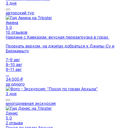
3 дня
авторский тур
Амина
5,0
10 отзывов
Наедине с Кавказом: вкусная перезагрузка в горах
Проехать верхом, на джипах добраться к Джилы-Су и
Бермамыту
7–9 авг
8–10 авг
9–11 авг
...
34 000 ₽
за одного
3 дня
многодневная экскурсия
Денис
5,0
2 отзыва
Поход по горам Архыза