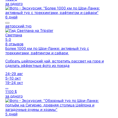
за одного
6 дней
авторский тур
Светлана
5,0
8 отзывов
Более 1000 км по Шри-Ланке: активный тур с
треккингами, рафтингом и сафари
Собрать цейлонский чай, встретить рассвет на горе и
сделать эффектные фото из поезда
24–29 авг
5–10 окт
19–24 окт
...
1100 $
за одного
5 дней