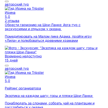
авторский тур
Ирина
5,0
2 отзыва
Обрести гармонию на Шри-Ланке: йога-тур с
экскурсиями и отдыхом у океана
Помедитировать на Малом пике Адама, пройти игру
«Лила» и полюбоваться древними храмами
Временно недоступно
15 дней
авторский тур
Ирина
5,0
Рейтинг организатора
Экзотика на каждом шагу: горы и пляжи Шри-Ланки
Понаблюдать за слонами, собрать чай на плантации и
расслабиться у океана