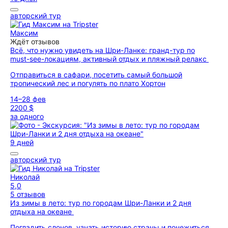
авторский тур
Максим
Ждёт отзывов
Всё, что нужно увидеть на Шри-Ланке: гранд-тур по
must-see-локациям, активный отдых и пляжный релакс
Отправиться в сафари, посетить самый большой
тропический лес и погулять по плато Хортон
14–28 фев
2200 $
за одного
9 дней
авторский тур
Николай
5,0
5 отзывов
Из зимы в лето: тур по городам Шри-Ланки и 2 дня
отдыха на океане
Погладить слонов, узнать историю страны и понежиться