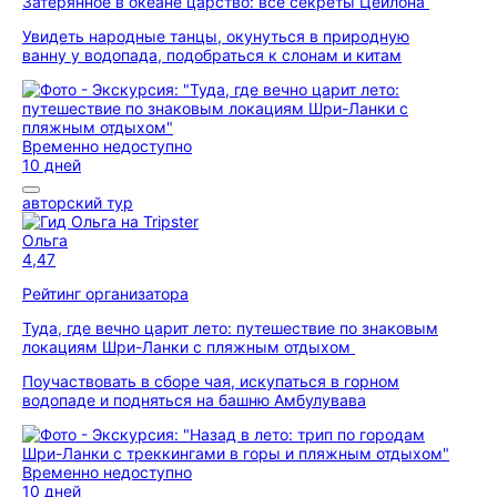
Затерянное в океане царство: все секреты Цейлона
Увидеть народные танцы, окунуться в природную
ванну у водопада, подобраться к слонам и китам
Временно недоступно
10 дней
авторский тур
Ольга
4,47
Рейтинг организатора
Туда, где вечно царит лето: путешествие по знаковым
локациям Шри-Ланки с пляжным отдыхом
Поучаствовать в сборе чая, искупаться в горном
водопаде и подняться на башню Амбулувава
Временно недоступно
10 дней