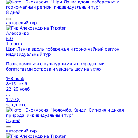
8 дней
авторский тур
Александр
5,0
1 отзыв
Шри-Ланка вдоль побережья и горно-чайный регион:
индивидуальный тур
Познакомиться с культурными и природными
богатствами острова и увидеть шоу на углях
1–8 нояб
8–15 нояб
22–29 нояб
...
1270 $
за одного
5 дней
авторский тур