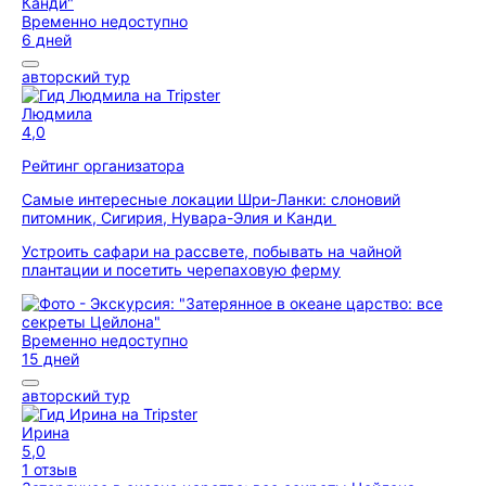
Временно недоступно
6 дней
авторский тур
Людмила
4,0
Рейтинг организатора
Самые интересные локации Шри-Ланки: слоновий
питомник, Сигирия, Нувара-Элия и Канди
Устроить сафари на рассвете, побывать на чайной
плантации и посетить черепаховую ферму
Временно недоступно
15 дней
авторский тур
Ирина
5,0
1 отзыв