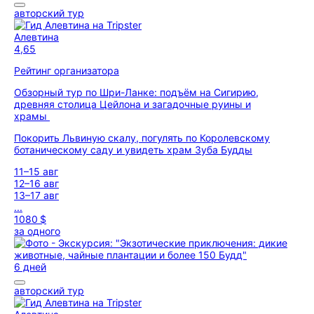
авторский тур
Алевтина
4,65
Рейтинг организатора
Обзорный тур по Шри-Ланке: подъём на Сигирию,
древняя столица Цейлона и загадочные руины и
храмы
Покорить Львиную скалу, погулять по Королевскому
ботаническому саду и увидеть храм Зуба Будды
11–15 авг
12–16 авг
13–17 авг
...
1080 $
за одного
6 дней
авторский тур