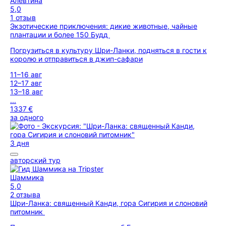
Алевтина
5,0
1 отзыв
Экзотические приключения: дикие животные, чайные
плантации и более 150 Будд
Погрузиться в культуру Шри-Ланки, подняться в гости к
королю и отправиться в джип-сафари
11–16 авг
12–17 авг
13–18 авг
...
1337 €
за одного
3 дня
авторский тур
Шаммика
5,0
2 отзыва
Шри-Ланка: священный Канди, гора Сигирия и слоновий
питомник