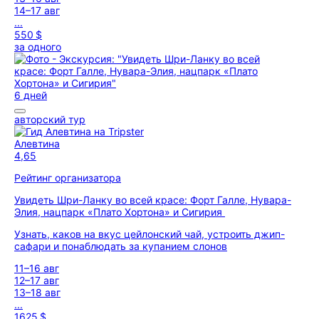
14–17 авг
...
550 $
за одного
6 дней
авторский тур
Алевтина
4,65
Рейтинг организатора
Увидеть Шри-Ланку во всей красе: Форт Галле, Нувара-
Элия, нацпарк «Плато Хортона» и Сигирия
Узнать, каков на вкус цейлонский чай, устроить джип-
сафари и понаблюдать за купанием слонов
11–16 авг
12–17 авг
13–18 авг
...
1625 $