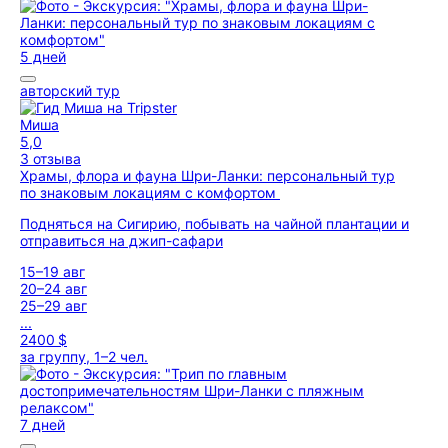
5 дней
авторский тур
Миша
5,0
3 отзыва
Храмы, флора и фауна Шри-Ланки: персональный тур
по знаковым локациям с комфортом
Подняться на Сигирию, побывать на чайной плантации и
отправиться на джип-сафари
15–19 авг
20–24 авг
25–29 авг
...
2400 $
за группу, 1–2 чел.
7 дней