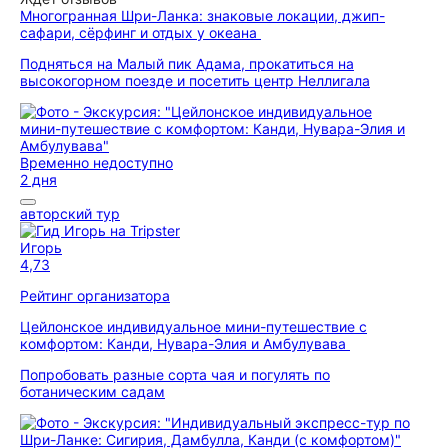
Многогранная Шри-Ланка: знаковые локации, джип-
сафари, сёрфинг и отдых у океана
Подняться на Малый пик Адама, прокатиться на
высокогорном поезде и посетить центр Неллигала
Временно недоступно
2 дня
авторский тур
Игорь
4,73
Рейтинг организатора
Цейлонское индивидуальное мини-путешествие с
комфортом: Канди, Нувара-Элия и Амбулувава
Попробовать разные сорта чая и погулять по
ботаническим садам