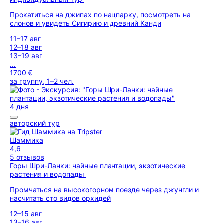
Прокатиться на джипах по нацпарку, посмотреть на
слонов и увидеть Сигирию и древний Канди
11–17 авг
12–18 авг
13–19 авг
...
1700 €
за группу, 1–2 чел.
4 дня
авторский тур
Шаммика
4,6
5 отзывов
Горы Шри-Ланки: чайные плантации, экзотические
растения и водопады
Промчаться на высокогорном поезде через джунгли и
насчитать сто видов орхидей
12–15 авг
13–16 авг