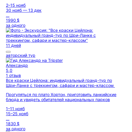
2–15 нояб
30 нояб — 13 дек
...
1990 $
за одного
11 дней
авторский тур
Александр
5,0
1 отзыв
Все краски Цейлона: индивидуальный гранд-тур по
Шри-Ланке с треккингом, сафари и мастер-классом
Прогуляться по плато Хортон, приготовить ланкийские
блюда и увидеть обитателей национальных парков
1–11 нояб
15–25 нояб
...
1830 $
за одного