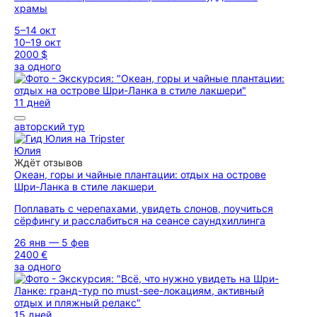
храмы
5–14 окт
10–19 окт
2000 $
за одного
11 дней
авторский тур
Юлия
Ждёт отзывов
Океан, горы и чайные плантации: отдых на острове
Шри-Ланка в стиле лакшери
Поплавать с черепахами, увидеть слонов, поучиться
сёрфингу и расслабиться на сеансе саундхиллинга
26 янв — 5 фев
2400 €
за одного
15 дней