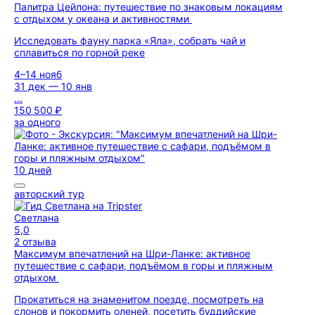
Палитра Цейлона: путешествие по знаковым локациям
с отдыхом у океана и активностями
Исследовать фауну парка «Яла», собрать чай и
сплавиться по горной реке
4–14 нояб
31 дек — 10 янв
...
150 500 ₽
за одного
10 дней
авторский тур
Светлана
5,0
2 отзыва
Максимум впечатлений на Шри-Ланке: активное
путешествие с сафари, подъёмом в горы и пляжным
отдыхом
Прокатиться на знаменитом поезде, посмотреть на
слонов и покормить оленей, посетить буддийские