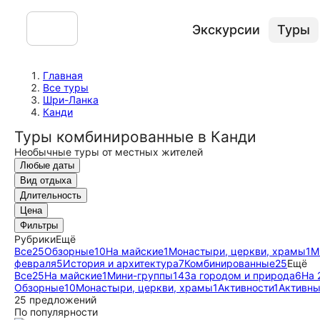
Экскурсии
Туры
Главная
Все туры
Шри-Ланка
Канди
Туры комбинированные в Канди
Необычные туры от местных жителей
Любые даты
Вид отдыха
Длительность
Цена
Фильтры
Рубрики
Ещё
Все
25
Обзорные
10
На майские
1
Монастыри, церкви, храмы
1
М
февраля
5
История и архитектура
7
Комбинированные
25
Ещё
Все
25
На майские
1
Мини-группы
14
За городом и природа
6
На 
Обзорные
10
Монастыри, церкви, храмы
1
Активности
1
Активны
25 предложений
По популярности