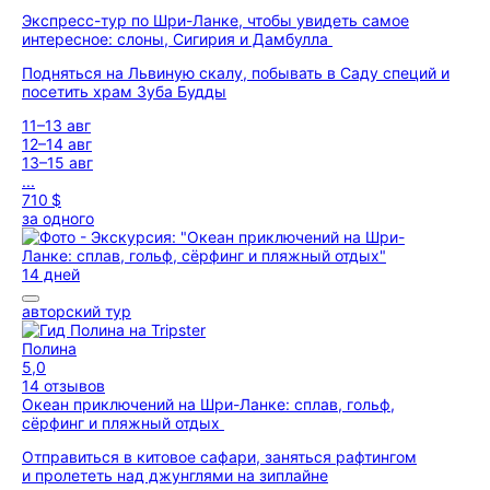
Экспресс-тур по Шри-Ланке, чтобы увидеть самое
интересное: слоны, Сигирия и Дамбулла
Подняться на Львиную скалу, побывать в Саду специй и
посетить храм Зуба Будды
11–13 авг
12–14 авг
13–15 авг
...
710 $
за одного
14 дней
авторский тур
Полина
5,0
14 отзывов
Океан приключений на Шри-Ланке: сплав, гольф,
сёрфинг и пляжный отдых
Отправиться в китовое сафари, заняться рафтингом
и пролететь над джунглями на зиплайне