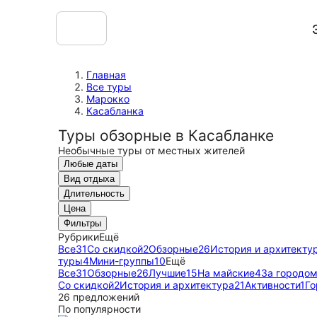
Главная
Все туры
Марокко
Касабланка
Туры обзорные в Касабланке
Необычные туры от местных жителей
Любые даты
Вид отдыха
Длительность
Цена
Фильтры
Рубрики
Ещё
Все
31
Со скидкой
2
Обзорные
26
История и архитекту
туры
4
Мини-группы
10
Ещё
Все
31
Обзорные
26
Лучшие
15
На майские
4
За городом
Со скидкой
2
История и архитектура
21
Активности
1
Го
26 предложений
По популярности