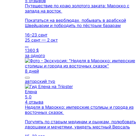
5 отзывов
Путешествие по краю золотого заката: Марокко с
запада на восток
Покататься на верблюдах, побывать в арабской
Швейцарии и побродить по пёстрым базарам
16–23 сент
25 сент — 2 окт
...
1360 $
за одного
8 дней
авторский тур
Елена
5,0
4 отзыва
Неделя в Марокко: имперские столицы и города из
восточных сказок
Погулять по старым мединам и рынкам, полюбоват
дворцами и мечетями, увидеть местный Версаль