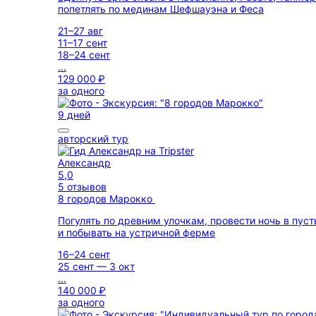
попетлять по мединам Шефшауэна и Феса
21–27 авг
11–17 сент
18–24 сент
...
129 000 ₽
за одного
9 дней
авторский тур
Александр
5,0
5 отзывов
8 городов Марокко
Погулять по древним улочкам, провести ночь в пус
и побывать на устричной ферме
16–24 сент
25 сент — 3 окт
...
140 000 ₽
за одного