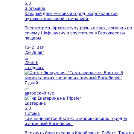
5,0
6 отзывов
Каждый день — новый город: марокканское
путешествие своей компанией
Рассмотреть архитектуру разных эпох, погулять по
синему Шефшауэну и спуститься в Геркулесовы
пещеры
15–21 авг
22–28 авг
...
2255 €
за одного
7 дней
авторский тур
Екатерина
5,0
1 отзыв
Там начинается Восток: 5 марокканских городов
и античный Волюбилис
Вдохнуть бриз океана в Касабланке, Рабате, Танжер