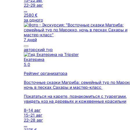
15–22 авг
22–29 авг
...
2580 €
за одного
7 дней
авторский тур
Екатерина
5,0
Рейтинг организатора
Восточные сказки Магриба: семейный тур по Марок
ночь в песках Сахары и мастер-класс
Покататься на карете, познакомиться с туарегами,
увидеть коз на деревьях и кожевенные красильни
8–14 авг
15–21 авг
22–28 авг
...
2275 €