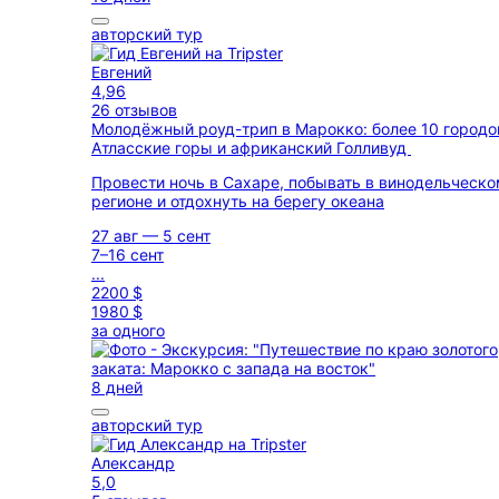
авторский тур
Евгений
4,96
26 отзывов
Молодёжный роуд-трип в Марокко: более 10 городо
Атласские горы и африканский Голливуд
Провести ночь в Сахаре, побывать в винодельческ
регионе и отдохнуть на берегу океана
27 авг — 5 сент
7–16 сент
...
2200 $
1980 $
за одного
8 дней
авторский тур
Александр
5,0