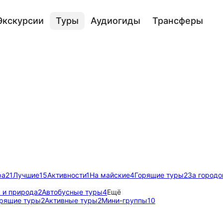
Экскурсии
Туры
Аудиогиды
Трансферы
ра
21
Лучшие
15
Активности
1
На майские
4
Горящие туры
2
За городо
 и природа
2
Автобусные туры
4
Ещё
рящие туры
2
Активные туры
2
Мини-группы
10