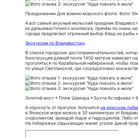
Празднование Дня военно‑морского флота. Фото: Shu
А вот самый вкусный июльский праздник Владивост
из дальневосточного моллюска, причём по очень н
города предлагают огромный выбор блюд из рыбы 
Экскурсии по Владивостоку
В списке городских до­сто­при­ме­ча­тель­но­стей, кот
Конструкция длиной почти 1400 метров нависает на
прогуляться по Корабельной набережной, чтобы поз
по улице Светланской, где сосредоточено множеств
Золотой мост • Пляж Шамора • Бухта Астафьева • Фо
А отдохнуть от прогулок получится
на морском поб
в Японское море можно в 30 километрах от Владив
снорклингом, арендой лодок и гидроциклов. Либо о
На побережье отдыхающих манит уголок дикой при