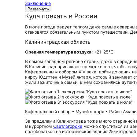
Заключение
Развернуть
Куда поехать в России
В июле погода радует теплом даже самые северные 
становятся обязательным пунктом путешествий. Де
Калининградская область
Средняя температура воздуха:
+21–25°C
В самом западном регионе страны даже в середине
В Калининград приезжают прежде всего, чтобы поч
Кафедральным собором XIV века, дойти до одних и
кирху Юдиттен и Музей янтаря, который занимает 
жили зажиточные семьи. В нём сохранились аутент
Кафедральный собор • Музей янтаря • Район Амалиен
За пределами Калининграда тоже много старинной 
В курортном
Светлогорске
можно спуститься из цент
полюбоваться на историческое здание 25‑метровой 