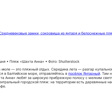
Средневековые замки, сокровища из янтаря и белоснежные пл
ня • Пляж «Шахта Анна» • Фото: Shutterstock
в июле — это пляжный отдых. Середина лета — разгар купальног
я в Балтийское море, отправляйтесь в
посёлок Янтарный
. Там 
а Анна» любят за широкую прибрежную полосу с мелким светл
центральный городской пляж: на территории есть деревянные на
афе.