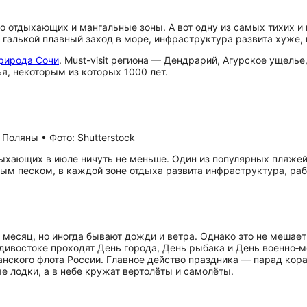
 отдыхающих и мангальные зоны. А вот одну из самых тихих и
галькой плавный заход в море, инфраструктура развита хуже, н
рирода Сочи
. Must-visit региона — Дендрарий, Агурское ущель
я, некоторым из которых 1000 лет.
оляны • Фото: Shutterstock
тдыхающих в июле ничуть не меньше. Один из популярных пляже
м песком, в каждой зоне отдыха развита инфраструктура, раб
месяц, но иногда бывают дожди и ветра. Однако это не мешае
ладивостоке проходят День города, День рыбака и День военно
анского флота России. Главное действо праздника — парад кор
 лодки, а в небе кружат вертолёты и самолёты.