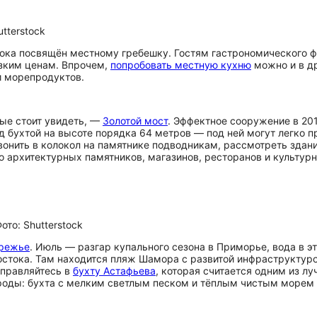
tterstock
ока посвящён местному гребешку. Гостям гастрономического 
изким ценам. Впрочем,
попробовать местную кухню
можно и в д
и морепродуктов.
орые стоит увидеть, —
Золотой мост
. Эффектное сооружение в 20
д бухтой на высоте порядка 64 метров — под ней могут легко 
вонить в колокол на памятнике подводникам, рассмотреть здани
о архитектурных памятников, магазинов, ресторанов и культур
то: Shutterstock
ережье
. Июль — разгар купального сезона в Приморье, вода в э
остока. Там находится пляж Шамора с развитой инфраструктуро
тправляйтесь в
бухту Астафьева
, которая считается одним из л
роды: бухта с мелким светлым песком и тёплым чистым морем 