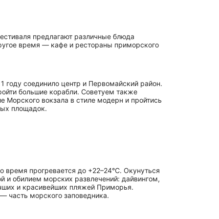
фестиваля предлагают различные блюда
ругое время — кафе и рестораны приморского
11 году соединило центр и Первомайский район.
пройти большие корабли. Советуем также
е Морского вокзала в стиле модерн и пройтись
ных площадок.
то время прогревается до +22–24°С. Окунуться
й и обилием морских развлечений: дайвингом,
учших и красивейших пляжей Приморья.
— часть морского заповедника.