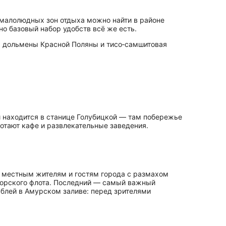
 малолюдных зон отдыха можно найти в районе
о базовый набор удобств всё же есть.
е, дольмены Красной Поляны и тисо‑самшитовая
й находится в станице Голубицкой — там побережье
отают кафе и развлекательные заведения.
т местным жителям и гостям города с размахом
‑морского флота. Последний — самый важный
аблей в Амурском заливе: перед зрителями