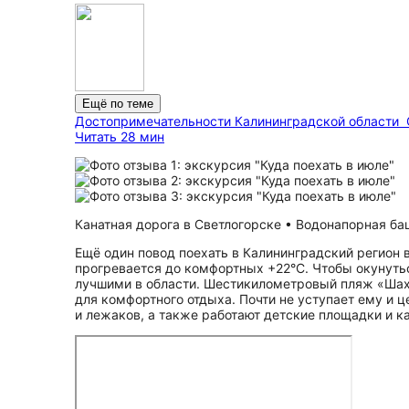
Ещё по теме
До­сто­при­ме­ча­тель­но­сти Калининградской области
Читать 28 мин
Канатная дорога в Светлогорске • Водонапорная баш
Ещё один повод поехать в Калининградский регион 
прогревается до комфортных +22°С. Чтобы окунутьс
лучшими в области. Шестикилометровый пляж «Шахт
для комфортного отдыха. Почти не уступает ему и 
и лежаков, а также работают детские площадки и к