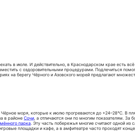
ехать в июле. И действительно, в Краснодарском крае есть всё
вместить с оздоровительными процедурами. Подлечиться помога
ориях на берегу Чёрного и Азовского морей предлагают множе
е и Чёрное моря, которые к июлю прогреваются до +24–28°C. В 
на в районе
Сочи
, а отличаются они по многим показателям. За
мённого парка
. Эту часть побережья многие считают одной из 
игровые площадки и кафе, а в амфитеатре часто проходят конц