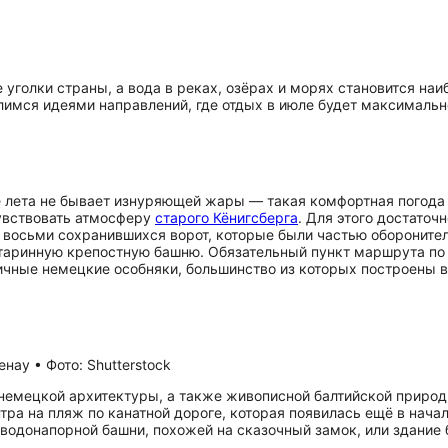
уголки страны, а вода в реках, озёрах и морях становится на
лимся идеями направлений, где отдых в июле будет максималь
 лета не бывает изнуряющей жары — такая комфортная погода и
увствовать атмосферу
старого Кёнигсберга
. Для этого достаточ
з восьми сохранившихся ворот, которые были частью обороните
старинную крепостную башню. Обязательный пункт маршрута п
ичные немецкие особняки, большинство из которых построены 
ау • Фото: Shutterstock
немецкой архитектуры, а также живописной балтийской природы
ра на пляж по канатной дороге, которая появилась ещё в начал
водонапорной башни, похожей на сказочный замок, или здание 