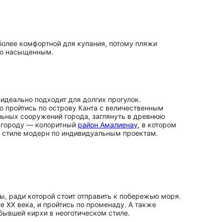
иболее комфортной для купания, потому пляжи
но насыщенным.
деально подходит для долгих прогулок.
но пройтись по острову Канта с величественным
льных сооружений города, заглянуть в древнюю
о городу — колоритный
район Амалиенау
, в котором
в стиле модерн по индивидуальным проектам.
, ради которой стоит отправить к побережью моря.
е XX века, и пройтись по променаду. А также
бывшей кирхи в неоготическом стиле.