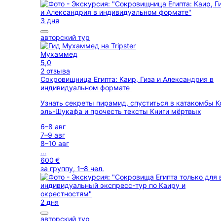
3 дня
авторский тур
Мухаммед
5,0
2 отзыва
Сокровищница Египта: Каир, Гиза и Александрия в
индивидуальном формате
Узнать секреты пирамид, спуститься в катакомбы 
эль-Шукафа и прочесть тексты Книги мёртвых
6–8 авг
7–9 авг
8–10 авг
...
600 €
за группу, 1–8 чел.
2 дня
авторский тур