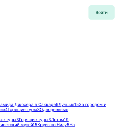
Войти
амида Джосера в Саккаре
6
Лучшие
15
За городом и
кие
4
Горящие туры
3
Однодневные
ые туры
3
Горящие туры
3
Летом
19
гипетский музей
15
Круиз по Нилу
5
На