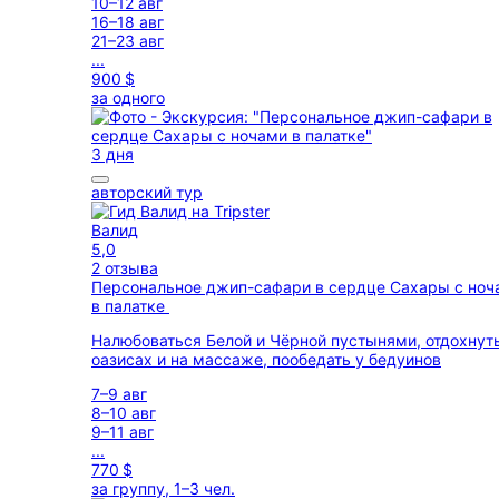
10–12 авг
16–18 авг
21–23 авг
...
900 $
за одного
3 дня
авторский тур
Валид
5,0
2 отзыва
Персональное джип-сафари в сердце Сахары с ноч
в палатке
Налюбоваться Белой и Чёрной пустынями, отдохнуть
оазисах и на массаже, пообедать у бедуинов
7–9 авг
8–10 авг
9–11 авг
...
770 $
за группу, 1–3 чел.