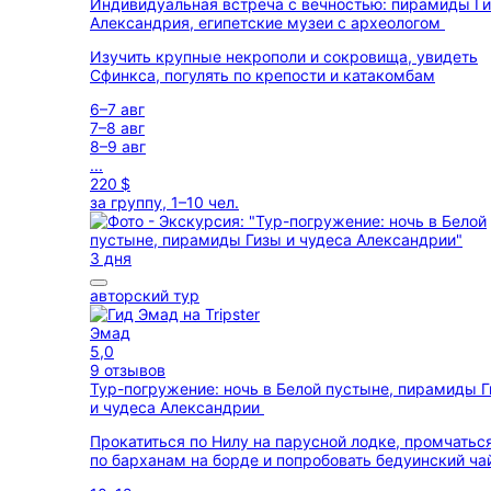
Индивидуальная встреча с вечностью: пирамиды Ги
Александрия, египетские музеи с археологом
Изучить крупные некрополи и сокровища, увидеть
Сфинкса, погулять по крепости и катакомбам
6–7 авг
7–8 авг
8–9 авг
...
220 $
за группу, 1–10 чел.
3 дня
авторский тур
Эмад
5,0
9 отзывов
Тур-погружение: ночь в Белой пустыне, пирамиды 
и чудеса Александрии
Прокатиться по Нилу на парусной лодке, промчатьс
по барханам на борде и попробовать бедуинский ча