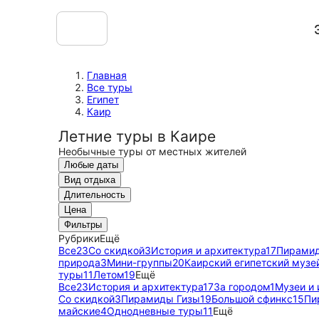
Главная
Все туры
Египет
Каир
Летние туры в Каире
Необычные туры от местных жителей
Любые даты
Вид отдыха
Длительность
Цена
Фильтры
Рубрики
Ещё
Все
23
Со скидкой
3
История и архитектура
17
Пирамид
природа
3
Мини-группы
20
Каирский египетский музе
туры
11
Летом
19
Ещё
Все
23
История и архитектура
17
За городом
1
Музеи и 
Со скидкой
3
Пирамиды Гизы
19
Большой сфинкс
15
Пи
майские
4
Однодневные туры
11
Ещё