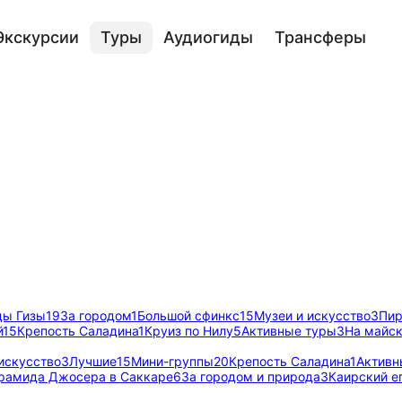
Экскурсии
Туры
Аудиогиды
Трансферы
ы Гизы
19
За городом
1
Большой сфинкс
15
Музеи и искусство
3
Пир
й
15
Крепость Саладина
1
Круиз по Нилу
5
Активные туры
3
На майс
искусство
3
Лучшие
15
Мини-группы
20
Крепость Саладина
1
Активн
рамида Джосера в Саккаре
6
За городом и природа
3
Каирский е