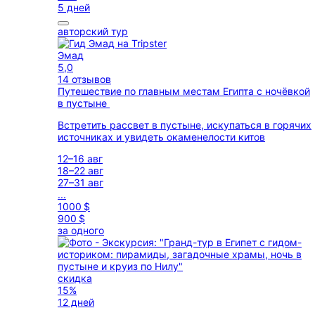
5 дней
авторский тур
Эмад
5,0
14 отзывов
Путешествие по главным местам Египта с ночёвкой
в пустыне
Встретить рассвет в пустыне, искупаться в горячих
источниках и увидеть окаменелости китов
12–16 авг
18–22 авг
27–31 авг
...
1000 $
900 $
за одного
скидка
15%
12 дней