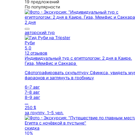
19 предложений
По популярности
2 дня
авторский тур
Руби
5,0
12 отзывов
Индивидуальный тур с египтологом: 2 дня в Каире.
Гиза, Мемфис и Саккара
Сфотографировать скульптуру Сфинкса, увидеть м
фараонов и заглянуть в гробницу
6–7 авг
7–8 авг
8–9 авг
...
250 $
за группу, 1–5 чел.
скидка
10%