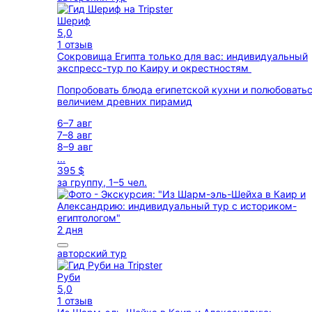
Шериф
5,0
1 отзыв
Сокровища Египта только для вас: индивидуальный
экспресс-тур по Каиру и окрестностям
Попробовать блюда египетской кухни и полюбовать
величием древних пирамид
6–7 авг
7–8 авг
8–9 авг
...
395 $
за группу, 1–5 чел.
2 дня
авторский тур
Руби
5,0
1 отзыв