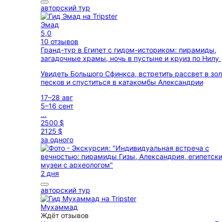
авторский тур
Эмад
5,0
10 отзывов
Гранд-тур в Египет с гидом-историком: пирамиды,
загадочные храмы, ночь в пустыне и круиз по Нилу
Увидеть Большого Сфинкса, встретить рассвет в зол
песков и спуститься в катакомбы Александрии
17–28 авг
5–16 сент
...
2500 $
2125 $
за одного
2 дня
авторский тур
Мухаммад
Ждёт отзывов