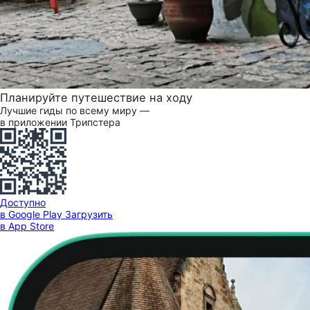
Планируйте путешествие на ходу
Лучшие гиды по всему миру —
в приложении Трипстера
Доступно
в Google Play
Загрузить
в App Store