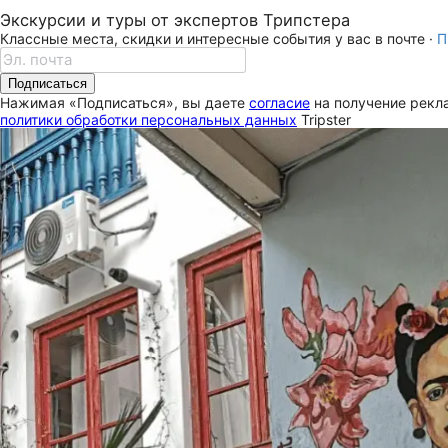
Экскурсии и туры от экспертов Трипстера
Классные места, скидки и интересные события у вас в почте ·
П
Подписаться
Нажимая «Подписаться», вы даете
согласие
на получение рекла
политики обработки персональных данных
Tripster