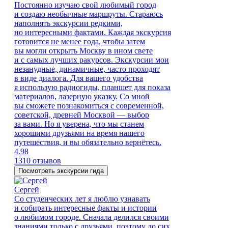
Постоянно изучаю свой любимый город
и создаю необычные маршруты. Стараюсь
наполнять экскурсии редкими,
но интересными фактами. Каждая экскурсия
готовится не менее года, чтобы затем
вы могли открыть Москву в ином свете
и с самых лучших ракурсов. Экскурсии мои
незанудные, динамичные, часто проходят
в виде диалога. Для вашего удобства
я использую радиогиды, планшет для показа
материалов, лазерную указку. Со мной
вы сможете познакомиться с современной,
советской, древней Москвой — выбор
за вами. Но я уверена, что мы станем
хорошими друзьями на время нашего
путешествия, и вы обязательно вернётесь.
4.98
1310 отзывов
Посмотреть экскурсии гида
Сергей
Со студенческих лет я люблю узнавать
и собирать интересные факты и истории
о любимом городе. Сначала делился своими
знаниями только с друзьями, поэтому до сих