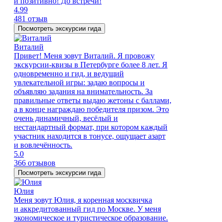
и позитивно! До встречи!
4.99
481 отзыв
Посмотреть экскурсии гида
Виталий
Привет! Меня зовут Виталий. Я провожу
экскурсии-квизы в Петербурге более 8 лет. Я
одновременно и гид, и ведущий
увлекательной игры: задаю вопросы и
объявляю задания на внимательность. За
правильные ответы выдаю жетоны с баллами,
а в конце награждаю победителя призом. Это
очень динамичный, весёлый и
нестандартный формат, при котором каждый
участник находится в тонусе, ощущает азарт
и вовлечённость.
5.0
366 отзывов
Посмотреть экскурсии гида
Юлия
Меня зовут Юлия, я коренная москвичка
и аккредитованный гид по Москве. У меня
экономическое и туристическое образование.