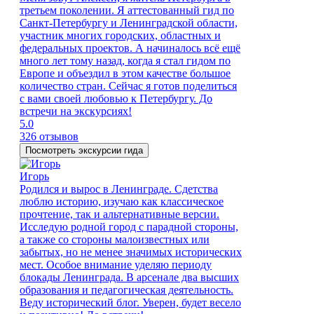
третьем поколении. Я аттестованный гид по
Санкт-Петербургу и Ленинградской области,
участник многих городских, областных и
федеральных проектов. А начиналось всё ещё
много лет тому назад, когда я стал гидом по
Европе и объездил в этом качестве большое
количество стран. Сейчас я готов поделиться
с вами своей любовью к Петербургу. До
встречи на экскурсиях!
5.0
326 отзывов
Посмотреть экскурсии гида
Игорь
Родился и вырос в Ленинграде. Сдетства
люблю историю, изучаю как классическое
прочтение, так и альтернативные версии.
Исследую родной город с парадной стороны,
а также со стороны малоизвестных или
забытых, но не менее значимых исторических
мест. Особое внимание уделяю периоду
блокады Ленинграда. В арсенале два высших
образования и педагогическая деятельность.
Веду исторический блог. Уверен, будет весело