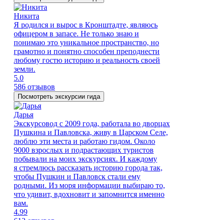
Никита
Я родился и вырос в Кронштадте, являюсь
офицером в запасе. Не только знаю и
понимаю это уникальное пространство, но
грамотно и понятно способен преподнести
любому гостю историю и реальность своей
земли.
5.0
586 отзывов
Посмотреть экскурсии гида
Дарья
Экскурсовод с 2009 года, работала во дворцах
Пушкина и Павловска, живу в Царском Селе,
люблю эти места и работаю гидом. Около
9000 взрослых и подрастающих туристов
побывали на моих экскурсиях. И каждому
я стремлюсь рассказать историю города так,
чтобы Пушкин и Павловск стали ему
родными. Из моря информации выбираю то,
что удивит, вдохновит и запомнится именно
вам.
4.99