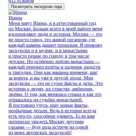
612 отзывов
Посмотреть экскурсии гида
Ирина
Меня зовут Ирина, и я аттестованный гид
по Москве. Больше всего в моей работе меня
вдохновляют люди и история. Москва — это
не просто город, это живой организм, где
каждый камень дышит прошлым. Я провожу
экскурсии и в музеях, и в монастырях
и просто пешие по городу, в том числе
детские. Но особенно люблю монастыри —
каждый пережил взлёты и падения, радости
и трагедии. Они как машина времени, шаг
за ворота, и вы уже в другой эпохе. Мои
экскурсии — это не сухие факты и даты. Это
истории о людях, их страстях, амбициях,
любви. О том, как менялась страна и как это
отражалось на судьбах монастырей.
Я постоянно учусь, ищу новые факты,
необычные детали. Ведь в истории всегда
есть что-то, способное удивить. Если вам
интересно увидеть Москву другими
глазами — буду рада встрече на одной
из моих авторских экскурсий!