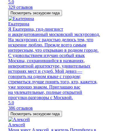
5.0
329 отзывов
Посмотреть экскурсии гида
Екатерина
Я Екатерина, гид-лингвист
и аккредитованный московский экскурсовод.
На экскурсиях с радостью делюсь тем, что
искренне люблю. Прежде всего самым
интересным, что открываю в родном городе.
С удовольствием изучаю особый язык
Москвы, сохранившийся в названиях,
невероятной архитектуре, удивительных
историях мест и судеб. Мой девиз —
говорить на одном языке с городом;
стремиться лучше понять того, кто, кажется,
уже хорошо знаком. Приглашаю вас
на увлекательные, полные открытий
прогулки-разговоры с Москвой.
5.0
386 отзывов
Посмотреть экскурсии гида
Алексей
Меня зовут Алексей, я житель Петербурга в