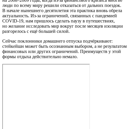
на 2008–2009 годы, когда из‑за финансового кризиса многие
люди по всему миру решили отказаться от дальних поездок.
В начале нынешнего десятилетия эта практика вновь обрела
актуальность. Из‑за ограничений, связанных с пандемией
COVID‑19, нам пришлось сделать паузу в путешествиях,
но желание исследовать мир вокруг после месяцев изоляции
разгорелось с ещё большей силой.
Сейчас поклонники домашнего отпуска подчёркивают:
стейкейшн может быть осознанным выбором, а не результатом
финансовых или других ограничений. Преимуществ у этой
формы отдыха действительно немало.