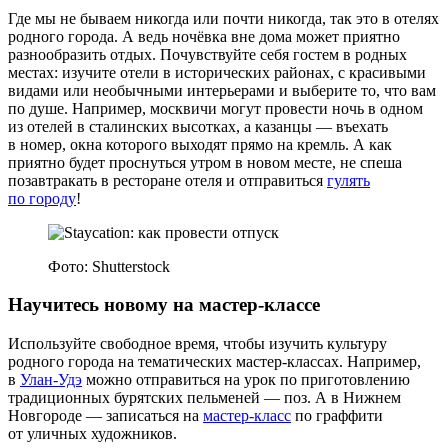
Где мы не бываем никогда или почти никогда, так это в отелях
родного города. А ведь ночёвка вне дома может приятно
разнообразить отдых. Почувствуйте себя гостем в родных
местах: изучите отели в исторических районах, с красивыми
видами или необычными интерьерами и выберите то, что вам
по душе. Например, москвичи могут провести ночь в одном
из отелей в сталинских высотках, а казанцы — въехать
в номер, окна которого выходят прямо на кремль. А как
приятно будет проснуться утром в новом месте, не спеша
позавтракать в ресторане отеля и отправиться
гулять
по городу
!
Фото: Shutterstock
Научитесь новому на мастер‑классе
Используйте свободное время, чтобы изучить культуру
родного города на тематических мастер‑классах. Например,
в
Улан‑Удэ
можно отправиться на урок по приготовлению
традиционных бурятских пельменей — поз. А в Нижнем
Новгороде — записаться на
мастер‑класс
по граффити
от уличных художников.