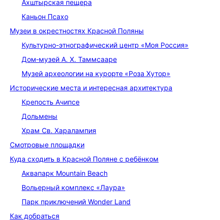
Ахштырская пещера
Каньон Псахо
Музеи в окрестностях Красной Поляны
Культурно-этнографический центр «Моя Россия»
Дом‑музей А. Х. Таммсааре
Музей археологии на курорте «Роза Хутор»
Исторические места и интересная архитектура
Крепость Ачипсе
Дольмены
Храм Св. Харалампия
Смотровые площадки
Куда сходить в Красной Поляне с ребёнком
Аквапарк Mountain Beach
Вольерный комплекс «Лаура»
Парк приключений Wonder Land
Как добраться