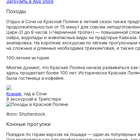
Загрузить в App Store
Походы
Отдых в Сочи на Красной Поляне в летний сезон также пред
продолжительностью от 15 минут для совсем неподготовлен
Цирк-2) до 9 часов («Черничная тропа») — повышенной слож
озёра, водопады и живописные виды на предгорье Кавказа. 
экипировка. На короткие экскурсии по лёгким прогулочным
на сложные и длинные необходима треккинговая, а также ср
100‑летняя история
Многие думают, что Красная Поляна начала развиваться как 
здесь процветает более 100 лет. Исторически Красная Полян
была гостиница и кофейня.
Ксения
, гид в Сочи
9 экскурсий в Трипстере
Фото: Shutterstock
Конные прогулки
Поездки по горам верхом на лошади — один из популярных в
Они проводятся как для профессиональных наездников, так 