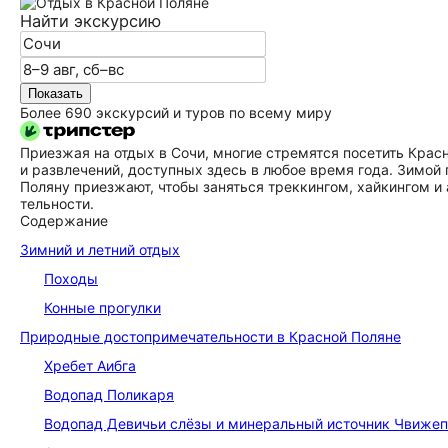
Найти экскурсию
Показать
Более 690 экскурсий и туров по всему миру
Приезжая на отдых в Сочи, многие стремятся посетить Красную
и развлечений, доступных здесь в любое время года. Зимой
Поляну приезжают, чтобы заняться треккингом, хайкингом и 
тель­но­сти.
Содержание
Зимний и летний отдых
Походы
Конные прогулки
Природные до­сто­при­ме­ча­тель­но­сти в Красной Поляне
Хребет Аибга
Водопад Поликаря
Водопад Девичьи слёзы и минеральный источник Чвиже