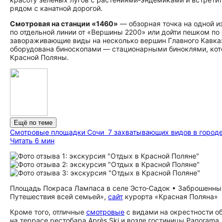
рядом с канатной дорогой.
Смотровая на станции «1460»
— обзорная точка на одной и
по отдельной линии от «Вершины 2200» или дойти пешком по
завораживающие виды на несколько вершин Главного Кавказ
оборудована биноскопами — стационарными биноклями, которы
Красной Поляны.
Ещё по теме
Смотровые площадки Сочи
7 захватывающих видов в городе
Читать 6 мин
Площадь Покраса Лампаса в селе Эсто‑Садок • Заброшенный 
Путешествия всей семьей»,
сайт
курорта «Красная Поляна»
Кроме того, отличные
смотровые
с видами на окрестности о
на террасе рестобара Après Ski и возле гостиницы Panorama