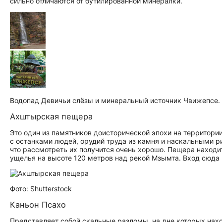
сильно отличаются от бутилированной минералки.
Водопад Девичьи слёзы и минеральный источник Чвижепсе.
Ахштырская пещера
Это один из памятников доисторической эпохи на территори
с останками людей, орудий труда из камня и наскальными р
что рассмотреть их получится очень хорошо. Пещера находи
ущелья на высоте 120 метров над рекой Мзымта. Вход сюда 
Фото: Shutterstock
Каньон Псахо
Представляет собой скальные разломы, на дне которых нахо