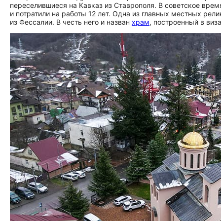
переселившиеся на Кавказ из Ставрополя. В советское врем
и потратили на работы 12 лет. Одна из главных местных р
из Фессалии. В честь него и назван
храм
, построенный в виз