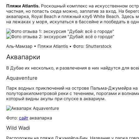
Пляжи Atlantis.
Роскошный комплекс на искусственном ост
частная, но попасть сюда можно, заплатив за вход. На берег
аквапарка, Royal Beach и пляжный клуб White Beach. Здесь 
на лежаках у моря, искупаться в бассейне и пообедать в од
Аль‑Мамзар • Пляжи Atlantis • Фото: Shutterstock
Аквапарки
В Дубае их несколько, и развлечения в них найдутся для все
Aquaventure
Парк водных приключений на острове Пальма‑Джумейра на 
полуторакилометровой реки с течением, порогами и волнами,
который видны акулы при спуске в аквариум.
Фото:
сайт
аквапарка
Wild Wadi
Расположен на пляже Джумейра‑Бич. Название у парка говор