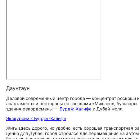
Даунтаун
Деловой современный центр города — концентрат роскоши и
апартаменты и рестораны со звёздами «Мишлен», бульвары 
здания‑рекордсмены —
Бурдж‑Халифа
и Дубай‑молл.
Экскурсии к Бурдж‑Халифе
Жить здесь дорого, но удобно: есть хорошая транспортная р
ценно для Дубая: город строился для перемещения на автом
большие расстояния, что может показаться странным для те