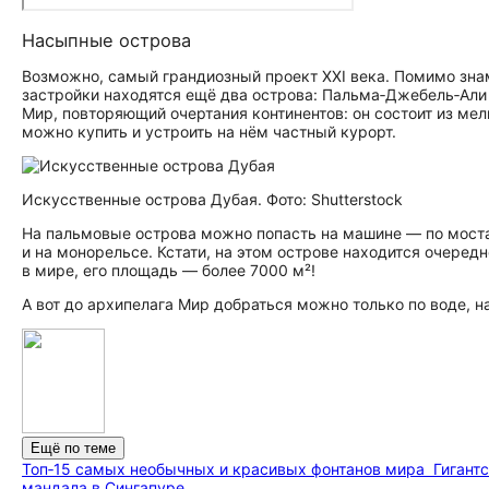
Насыпные острова
Возможно, самый грандиозный проект XXI века. Помимо зн
застройки находятся ещё два острова: Пальма‑Джебель‑Али
Мир, повторяющий очертания континентов: он состоит из ме
можно купить и устроить на нём частный курорт.
Искусственные острова Дубая. Фото: Shutterstock
На пальмовые острова можно попасть на машине — по мост
и на монорельсе. Кстати, на этом острове находится очере
в мире, его площадь — более 7000 м²!
А вот до архипелага Мир добраться можно только по воде, н
Ещё по теме
Топ‑15 самых необычных и красивых фонтанов мира
Гигант
мандала в Сингапуре