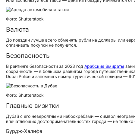
Или воспользуйтесь такси — цена на поездку начинается от 
Фото: Shutterstock
Валюта
До поездки лучше всего обменять рубли на доллары или евр
оплачивать покупки не получится.
Безопасность
В рейтинге безопасности за 2023 год
Арабские Эмираты
зани
сохранность — в большом развитом городе путешественник
Dubai Police и запомнить номер туристической полиции — 901
Фото: Shutterstock
Главные визитки
Дубай с его невероятными небоскрёбами — символ неогран
впечатляющих до­сто­при­ме­ча­тель­но­стях города — не тольк
Бурдж‑Халифа