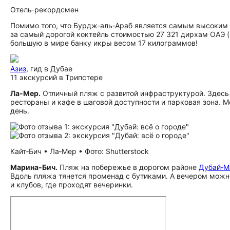
Отель‑рекордсмен
Помимо того, что Бурдж‑аль‑Араб является самым высоким о
за самый дорогой коктейль стоимостью 27 321 дирхам ОАЭ (п
большую в мире банку икры весом 17 килограммов!
Азиз
, гид в Дубае
11 экскурсий в Трипстере
Ла‑Мер.
Отличный пляж с развитой инфраструктурой. Здесь 
рестораны и кафе в шаговой доступности и парковая зона. М
день.
Кайт‑Бич • Ла‑Мер • Фото: Shutterstock
Марина‑Бич.
Пляж на побережье в дорогом районе
Дубай‑М
Вдоль пляжа тянется променад с бутиками. А вечером можн
и клубов, где проходят вечеринки.