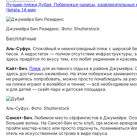
Лучшие пляжи Дубая
Побережья-оазисы, развлекательные 
Читать 14 мин
Джумейра Бич Резиденс. Фото: Shutterstock
Бесплатные
Аль‑Суфух.
Спокойный и немноголюдный пляж с широкой бер
песок. А недостаток — полное отсутствие инфраструктуры, 
здесь придётся по вкусу тем, кто любит уединение и красив
Кайт‑Бич.
Пляж
для активного отдыха в районе Джумейра. 
здесь достаточно оживлённо. На этом побережье занимаютс
не решитесь попробовать, можно просто понаблюдать за 
на пляже играют в волейбол и теннис — всё необходимое мо
и для детей — скейт‑парк и детская площадка.
Аль‑Суфух. Фото: Shutterstock
Сансет‑Бич.
Любимое место сёрфингистов в Джумейре. Особ
большие волны. На Сансет‑Бич есть клуб, где можно арендо
пройти мастер‑класс или просто отдохнуть, позаниматься й
отель на искусственном острове в виде паруса.