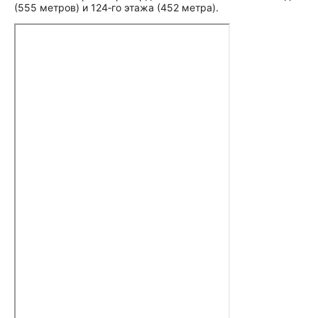
(555 метров) и 124‑го этажа (452 метра).