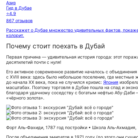
Азиз
Гид в Дубае
⭐
4.9
867 отзывов
Расскажет о Дубае множество удивительных фактов, покаже
колорит.
Почему стоит поехать в Дубай
Первая причина — удивительная история города: этот пора
десятилетий почти с нуля!
Его активное современное развитие началось с объединения
с XVIII века: здесь было небольшое поселение, где местны
до начала XX века, пока не случился кризис:
Япония
изобрела
масштабах. Поэтому торговля в Дубае пошла на спад и экон
благодаря удачному соседству с богатым нефтью Абу‑Даби 
«чёрного золота».
Форт Аль‑Фахиди, 1787 год постройки • Школа Аль‑Ахмадия, 
После объединения эмиратов в 1971 году (до этого они сущ