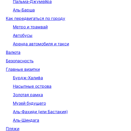
Пальма‑Джумейра
Аль‑Барша
Как передвигаться по городу
Метро и трамвай
Автобусы
Аренда автомобиля и такси
Валюта
Безопасность
Главные визитки
Бурдж‑Халифа
Насыпные острова
Золотая рамка
Музей будущего
Аль‑Фахиди (или Бастакия)
Аль‑Шиндага
Пляжи