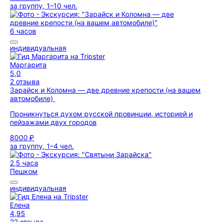
за группу, 1–10 чел.
6 часов
индивидуальная
Маргарита
5,0
2 отзыва
Зарайск и Коломна — две древние крепости (на вашем
автомобиле)
Проникнуться духом русской провинции, историей и
пейзажами двух городов
8000 ₽
за группу, 1–4 чел.
2,5 часа
Пешком
индивидуальная
Елена
4,95
22 отзыва