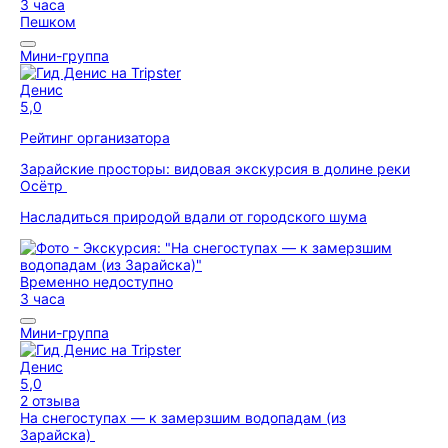
3 часа
Пешком
Мини-группа
Денис
5,0
Рейтинг организатора
Зарайские просторы: видовая экскурсия в долине реки
Осётр
Насладиться природой вдали от городского шума
Временно недоступно
3 часа
Мини-группа
Денис
5,0
2 отзыва
На снегоступах — к замерзшим водопадам (из
Зарайска)