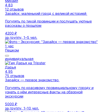
Михаил
4,83
12 отзывов
Зарайск: маленький город с великой историей
Погулять по тихой провинции и послушать уютные
рассказы о прошлом
4200 ₽
за группу, 1–5 чел.
1 час
Пешком
индивидуальная
Дарья
4,95
75 отзывов
Зарайск — первое знакомство
Погулять по красивому провинциальному городу и
узнать о нём интересные факты на обзорной
экскурсии
5000 ₽
за группу, 1–10 чел.