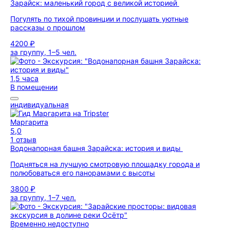
Зарайск: маленький город с великой историей
Погулять по тихой провинции и послушать уютные
рассказы о прошлом
4200 ₽
за группу, 1–5 чел.
1,5 часа
В помещении
индивидуальная
Маргарита
5,0
1 отзыв
Водонапорная башня Зарайска: история и виды
Подняться на лучшую смотровую площадку города и
полюбоваться его панорамами с высоты
3800 ₽
за группу, 1–7 чел.
Временно недоступно