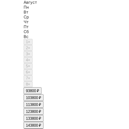
Август
Пн
Вт
Ср
Чт
Пт
Сб
Вс
1
×
2
×
3
×
4
×
5
×
6
×
7
×
8
×
9
3800 ₽
10
3800 ₽
11
3800 ₽
12
3800 ₽
13
3800 ₽
14
3800 ₽