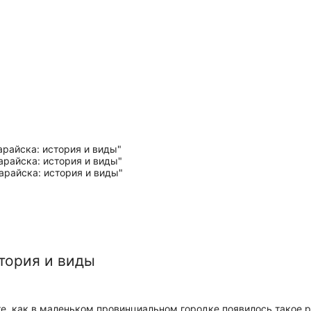
тория и виды
е, как в маленьком провинциальном городке появилось такое 