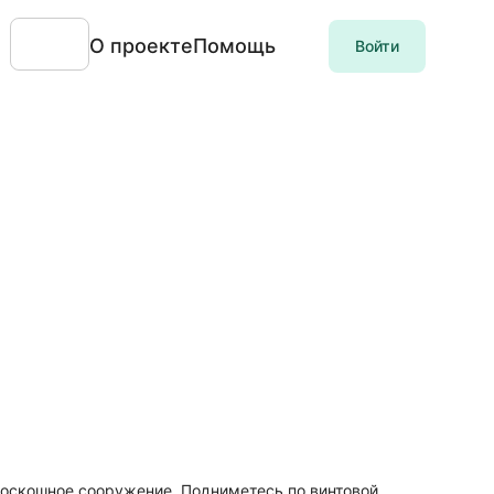
О проекте
Помощь
Войти
роскошное сооружение. Подниметесь по винтовой