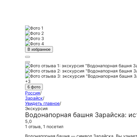
В избранное
+3
6 фото
Россия
/
Зарайск
/
Увидеть главное
/
Экскурсия
Водонапорная башня Зарайска: ис
5,0
1 отзыв
,
1 посетил
Водонапорная башня — символ Зарайска. Вы узнает