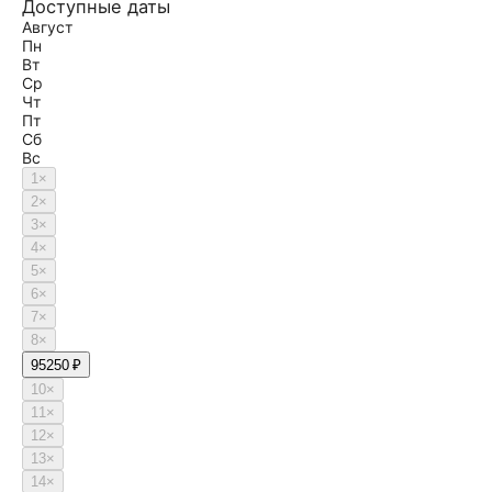
Доступные даты
Август
Пн
Вт
Ср
Чт
Пт
Сб
Вс
1
×
2
×
3
×
4
×
5
×
6
×
7
×
8
×
9
5250 ₽
10
×
11
×
12
×
13
×
14
×