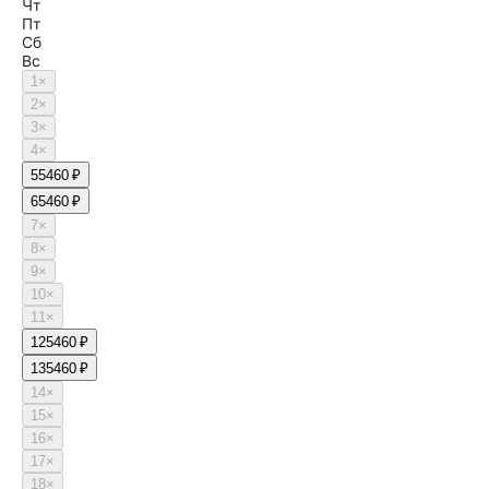
Чт
Пт
Сб
Вс
1
×
2
×
3
×
4
×
5
5460 ₽
6
5460 ₽
7
×
8
×
9
×
10
×
11
×
12
5460 ₽
13
5460 ₽
14
×
15
×
16
×
17
×
18
×