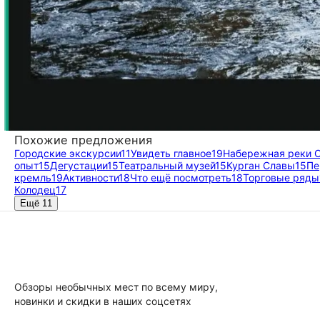
Похожие предложения
Городские экскурсии
11
Увидеть главное
19
Набережная реки 
опыт
15
Дегустации
15
Театральный музей
15
Курган Славы
15
Пе
кремль
19
Активности
18
Что ещё посмотреть
18
Торговые ряды
Колодец
17
Ещё 11
Обзоры необычных мест по всему миру,
новинки и скидки в наших соцсетях