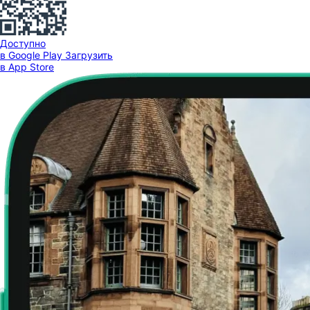
Доступно
в Google Play
Загрузить
в App Store