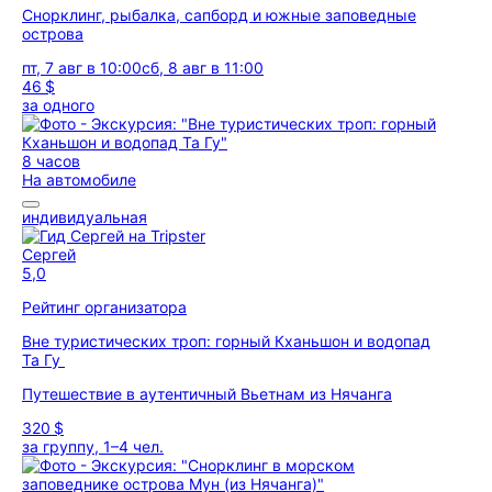
Снорклинг, рыбалка, сапборд и южные заповедные
острова
пт, 7 авг в 10:00
сб, 8 авг в 11:00
46 $
за одного
8 часов
На автомобиле
индивидуальная
Сергей
5,0
Рейтинг организатора
Вне туристических троп: горный Кханьшон и водопад
Та Гу
Путешествие в аутентичный Вьетнам из Нячанга
320 $
за группу, 1–4 чел.