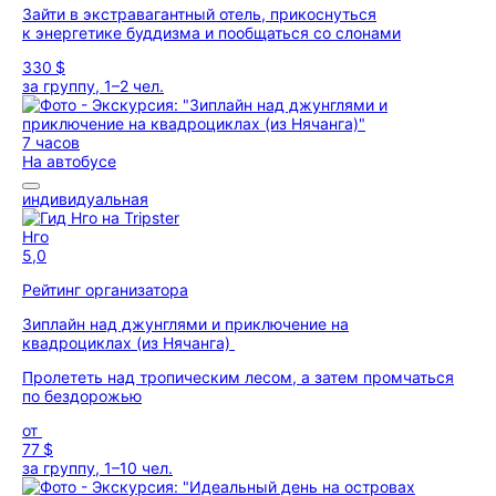
Зайти в экстравагантный отель, прикоснуться
к энергетике буддизма и пообщаться со слонами
330 $
за группу, 1–2 чел.
7 часов
На автобусе
индивидуальная
Нго
5,0
Рейтинг организатора
Зиплайн над джунглями и приключение на
квадроциклах (из Нячанга)
Пролететь над тропическим лесом, а затем промчаться
по бездорожью
от
77 $
за группу, 1–10 чел.