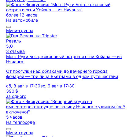
более 12 часов
На автомобиле
Мини-группа
Реваль
5,0
3 отзыва
Мост Руки Бога, кокосовый остров и огни Хойана — из
Нячанга
От прогулки над облаками до вечернего города
фонарей — три лица Вьетнама в одном путешествии
сб, 8 авг в 17:30
вс, 9 авг в 17:30
390 $
за одного
5 часов
На теплоходе
Мини-группа