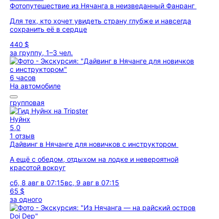
Фотопутешествие из Нячанга в неизведанный Фанранг
Для тех, кто хочет увидеть страну глубже и навсегда
сохранить её в сердце
440 $
за группу, 1–3 чел.
6 часов
На автомобиле
групповая
Нуйнх
5,0
1 отзыв
Дайвинг в Нячанге для новичков с инструктором
А ещё с обедом, отдыхом на лодке и невероятной
красотой вокруг
сб, 8 авг в 07:15
вс, 9 авг в 07:15
65 $
за одного