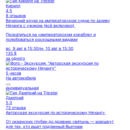
Кирилл
4,5
8 отзывов
Вечерний круиз на императорском судне по заливу
Нячанга с ужином (всё включено)
Прокатиться на «императорском корабле» и
полюбоваться роскошными видами
вс, 9 авг в 15:30
пн, 10 авг в 15:30
135 $
за одного
5 часов
На автомобиле
индивидуальная
Дмитрий
5,0
73 отзыва
Авторская экскурсия по историческому Нячангу
От океанских глубин до древних святынь — маршрут
для тех, кто ищет подлинный Вьетнам