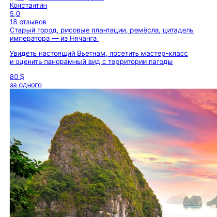
Константин
5,0
18 отзывов
Старый город, рисовые плантации, ремёсла, цитадель
императора — из Нячанга
Увидеть настоящий Вьетнам, посетить мастер-класс
и оценить панорамный вид с территории пагоды
80 $
за одного