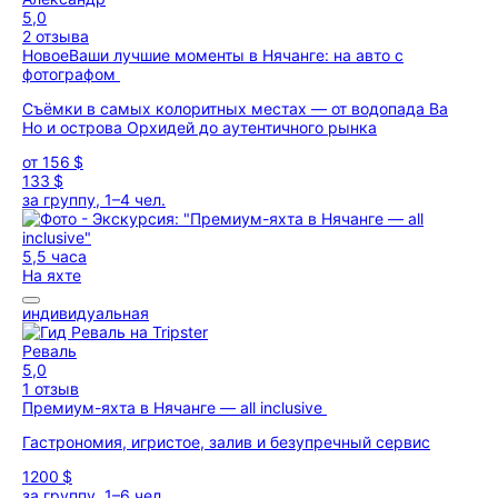
5,0
2 отзыва
Новое
Ваши лучшие моменты в Нячанге: на авто с
фотографом
Съёмки в самых колоритных местах — от водопада Ва
Но и острова Орхидей до аутентичного рынка
от
156 $
133 $
за группу, 1–4 чел.
5,5 часа
На яхте
индивидуальная
Реваль
5,0
1 отзыв
Премиум-яхта в Нячанге — all inclusive
Гастрономия, игристое, залив и безупречный сервис
1200 $
за группу, 1–6 чел.