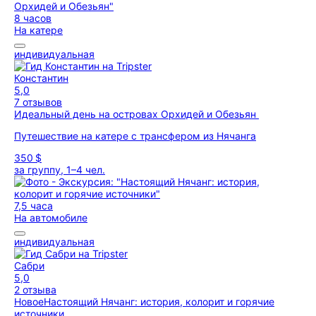
8 часов
На катере
индивидуальная
Константин
5,0
7 отзывов
Идеальный день на островах Орхидей и Обезьян
Путешествие на катере с трансфером из Нячанга
350 $
за группу, 1–4 чел.
7,5 часа
На автомобиле
индивидуальная
Сабри
5,0
2 отзыва
Новое
Настоящий Нячанг: история, колорит и горячие
источники