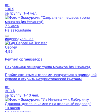
от
136 $
за группу, 1–4 чел.
7,5 часа
На автомобиле
индивидуальная
Сергей
4,95
Рейтинг организатора
Сакральная пещера: тропа монахов (из Нячанга)
Пройти скрытыми тропами, искупаться в природной
купели и открыть нетуристический Вьетнам
от
300 $
за группу, 1–10 чел.
10 часов