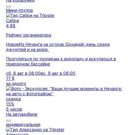
Мини-группа
Сабри
4,88
Рейтинг организатора
Новое
Из Нячанга на остров Орхидей: день среди
джунглей и на море
Прогуляться по тропикам к водопаду и искупаться в
природном бассейне
сб, 8 авг в 08:00
вс, 9 авг в 08:00
77 $
за одного
скидка
15%
5 часов
На автомобиле
индивидуальная
Александр