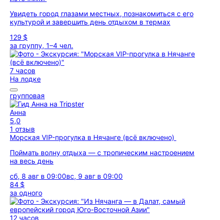
Увидеть город глазами местных, познакомиться с его
культурой и завершить день отдыхом в термах
129 $
за группу, 1–4 чел.
7 часов
На лодке
групповая
Анна
5,0
1 отзыв
Морская VIP-прогулка в Нячанге (всё включено)
Поймать волну отдыха — с тропическим настроением
на весь день
сб, 8 авг в 09:00
вс, 9 авг в 09:00
84 $
за одного
12 часов