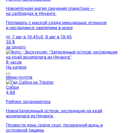
Новое
Ночная магия свечения планктона —
на сапбордах в Нячанге
Поплавать с маской среди мерцающих огоньков
и насладимся чаепитием в море
пт, 7 авг в 19:45
сб, 8 авг в 19:45
30 $
за одного
8 часов
На катере
Мини-группа
Сабри
4,88
Рейтинг организатора
Новое
Затерянный остров: экспедиция на край
архипелага из Нячанга
Провести день среди скал, прозрачной воды и
островной тишины