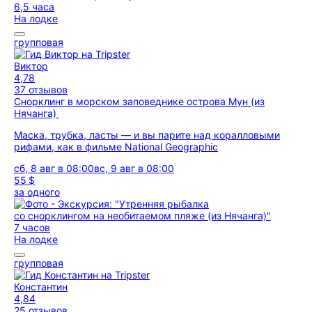
6,5 часа
На лодке
групповая
Виктор
4,78
37 отзывов
Снорклинг в морском заповеднике острова Мун (из
Нячанга)
Маска, трубка, ласты — и вы парите над коралловыми
рифами, как в фильме National Geographic
сб, 8 авг в 08:00
вс, 9 авг в 08:00
55 $
за одного
7 часов
На лодке
групповая
Константин
4,84
25 отзывов