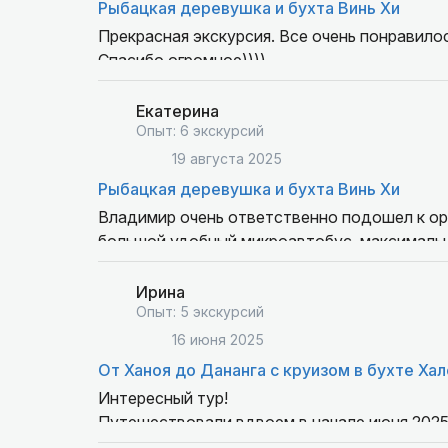
Рыбацкая деревушка и бухта Винь Хи
Прекрасная экскурсия. Все очень понравилос
Спасибо огромное))))
Екатерина
Опыт: 6 экскурсий
19 августа 2025
Рыбацкая деревушка и бухта Винь Хи
Владимир очень ответственно подошел к ор
большой удобный микроавтобус, максимальн
так как в группе были дети и пожилые. В ито
увидели за один день. Рыбацкая деревня. Х
Ирина
Рыбные предприятия. Сбор винограда. Пруд 
Опыт: 5 экскурсий
покормить и пообниматься с капибарой, игуа
16 июня 2025
растут разные плодовые деревья. Покаталис
От Ханоя до Дананга с круизом в бухте Хало
местный специалитет. Впечатлений море.
Интересный тур!
Путешествовали вдвоем в начале июня 2025.
достопримечательности (по нашему желанию