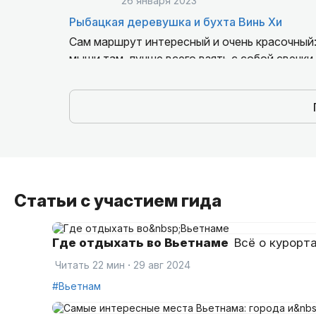
26 января 2023
Рыбацкая деревушка и бухта Винь Хи
Сам маршрут интересный и очень красочный:
мыши там, лучше всего взять с собой свечки
погружение в атмосферу. По организации ест
поэтому пришлось развивать фантазию и гуг
особенности местного виноделия мы тоже ни
отдельные деньги, молодое вино мы тоже не
мы тоже не останавливались. В общем боль
Статьи с участием гида
Где отдыхать во Вьетнаме
Всё о курорта
·
Читать 22 мин
29 авг 2024
#Вьетнам