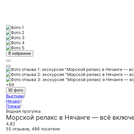
В избранное
+89
92 фото
Вьетнам
/
Нячанг
/
Пляжи
/
Водная прогулка
Морской релакс в Нячанге — всё включ
4,82
55 отзывов
,
486 посетили