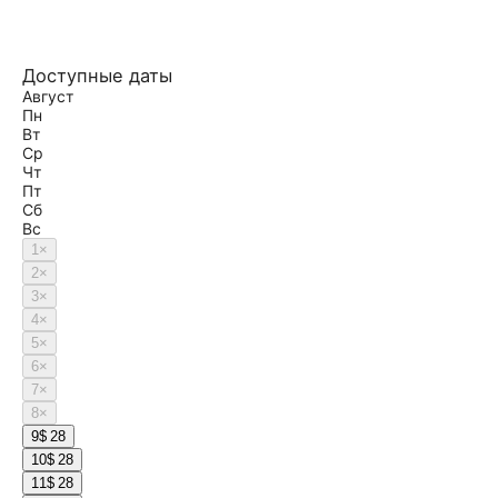
Доступные даты
Август
Пн
Вт
Ср
Чт
Пт
Сб
Вс
1
×
2
×
3
×
4
×
5
×
6
×
7
×
8
×
9
$ 28
10
$ 28
11
$ 28