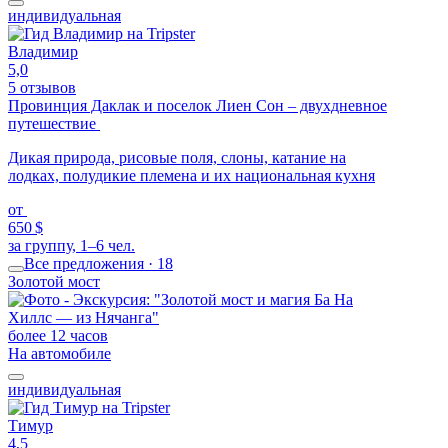
индивидуальная
Владимир
5,0
5 отзывов
Провинция Даклак и поселок Лиен Сон – двухдневное
путешествие
Дикая природа, рисовые поля, слоны, катание на
лодках, полудикие племена и их национальная кухня
от
650 $
за группу, 1–6 чел.
Все предложения · 18
Золотой мост
более 12 часов
На автомобиле
индивидуальная
Тимур
4,5