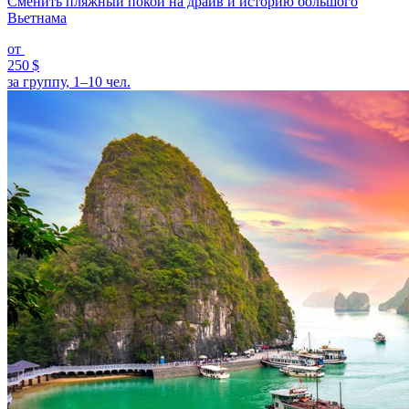
Сменить пляжный покой на драйв и историю большого
Вьетнама
от
250 $
за группу, 1–10 чел.