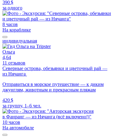
390 $
за одного
8 часов
На кораблике
индивидуальная
Ольга
4,64
11 отзывов
Северные острова, обезьянки и цветочный рай —
из Нячанга
Отправиться в морское путешествие — к диким
джунглям, животным и прекрасным пляжам
420 $
за группу, 1–6 чел.
10 часов
На автомобиле