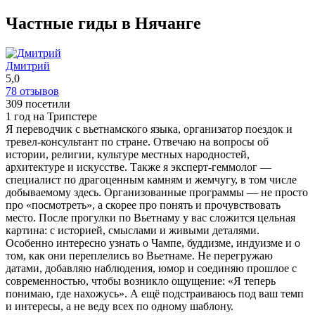
бегло на русском. Потребовалось немного времени, пока
научились понимать Миня, так как русским языком он
Частные гиды в Нячанге
владеет не так сильно и приходилось догадываться о сути.
Но это не напрягало, и в отличии от предыдущих
экскурсий, где мы с гидами трепались о том, о сем, наша
Дмитрий
поездка проходила в относительной тишине, с
5,0
немногочисленными комментариями. Минь, молодец, он
78 отзывов
очень переживал и готов был нам во всем помогать,
309 посетили
спасибо ему за это. Поездка была очень насыщена
1 год на Трипстере
впечатлениями, но дорога достаточно долгая и
Я переводчик с вьетнамского языка, организатор поездок и
утомительная. Средняя скорость передвижения по
тревел-консультант по стране. Отвечаю на вопросы об
Вьетнами около 50 км/час. Ну и плюс хаотичное движение
истории, религии, культуре местных народностей,
и сопутствуещая тому манера езды. Очень понравились
архитектуре и искусстве. Также я эксперт-геммолог —
слоны и деревня, где живет местное население Мнонги.
специалист по драгоценным камням и жемчугу, в том числе
Природа очень красивая. Минь много рассказывал и
добываемому здесь. Организованные программы — не просто
показывал проезжая плантации кофе, перца, каучука.
про «посмотреть», а скорее про понять и прочувствовать
Останавливались что бы потрогать, попробовать на зуб
место. После прогулки по Вьетнаму у вас сложится цельная
плоды. Пили кофе в кафешках, где выращивают на
картина: с историей, смыслами и живыми деталями.
плантациях тот самый кофе. Одним словом, впечатлений
Особенно интересно узнать о Чампе, буддизме, индуизме и о
масса.
том, как они переплелись во Вьетнаме. Не перегружаю
ещё
датами, добавляю наблюдения, юмор и соединяю прошлое с
современностью, чтобы возникло ощущение: «Я теперь
понимаю, где нахожусь». А ещё подстраиваюсь под ваш темп
и интересы, а не веду всех по одному шаблону.