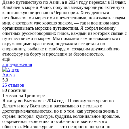
Давно путешествую по Азии, а в 2024 году переехал в Нячанг.
Влюблён в море и Азию, получил международную яхтенную
капитанскую лицензию в Черногории. Хочу делиться
незабываемыми морскими впечатлениями, показывать людям
мир, с которым уже хорошо знаком, — так и возникла идея
организовывать морские путешествия. Я собрал команду
опытных русскоговорящих гидов, каждый из которых связан с
путешествиями и морем. Мы поможем вам познакомиться с
окружающими красотами, подскажем все детали по
снорклингу, рыбалке и сапбордам, создадим дружелюбную
атмосферу на борту и проследим за безопасностью.
ещё
2 предложения
Aртур
5,0
25 отзывов
80 посетили
1 месяц на Трипстере
Я живу во Вьетнаме с 2014 года. Провожу экскурсии по
Далату и югу Вьетнама и рассказываю не только о
достопримечательностях, но и о том, как устроена жизнь в
стране: история, культура, буддизм, колониальное прошлое,
современная экономика и особенности вьетнамского
общества. Мои экскурсии — это не просто поездки по