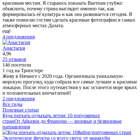
красивым местам. Я стараюсь показать Вьетнам глубже:
объяснить, почему страна выглядит именно так, как
формировалась её культура и как она развивается сегодня. Я
также помогаю гостям сделать красивые фотографии в самых
атмосферных местах Далата.
ещё
4 предложения
Анастасия
4,96
25 отзывов
146 посетили
1 год на Трипстере
Живу в Нячанге с 2020 года. Организовала уникальную
морскую прогулку, куда собрала все самые лучшие и красивые
локации. После этого путешествия у вас останется море ярких
и положительных впечатлений!
2 предложения
Все гиды
Полезные статьи
Куда поехать отдыхать летом: 10 популярных
стран
От Абхазии до Франции — визовые и безвизовые
направления
Экзотические фрукты со всего света: от маракуйи