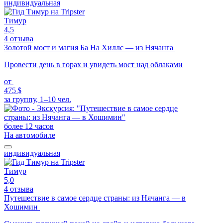
индивидуальная
Тимур
4,5
4 отзыва
Золотой мост и магия Ба На Хиллс — из Нячанга
Провести день в горах и увидеть мост над облаками
от
475 $
за группу, 1–10 чел.
более 12 часов
На автомобиле
индивидуальная
Тимур
5,0
4 отзыва
Путешествие в самое сердце страны: из Нячанга — в
Хошимин