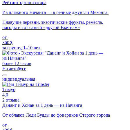
Рейтинг организатора
Из пляжного Нячанга — в речные джунгли Меконга
Плавучие деревни, экзотические фрукты, ремёсла,
пагоды и тот самый «другой Вьетнам»
от
360 $
за группу, 1–10 чел.
более 12 часов
На автобусе
индивидуальная
Тимур
4,0
2 отзыва
Дананг и Хойан за 1 день — из Нячанга
От облаков Леди Будды до фонариков Старого города
от