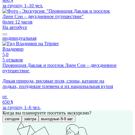
400 $
за группу, 1–10 чел.
более 12 часов
На автобусе
индивидуальная
Владимир
5,0
5 отзывов
Провинция Даклак и поселок Лиен Сон – двухдневное
путешествие
Дикая природа, рисовые поля, слоны, катание на
лодках, полудикие племена и их национальная кухня
от
650 $
за группу, 1–6 чел.
Когда вы планируете посетить экскурсию?
сегодня
завтра
выходные 8-9 авг