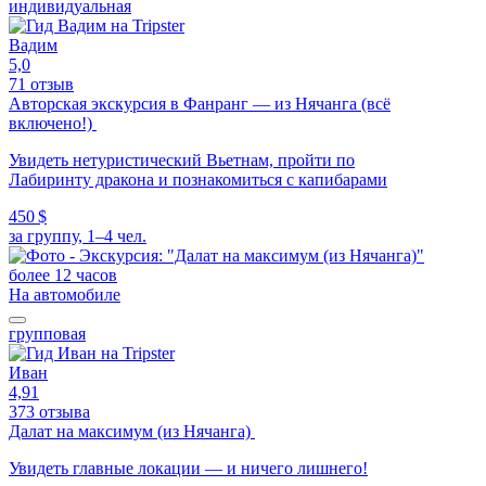
индивидуальная
Вадим
5,0
71 отзыв
Авторская экскурсия в Фанранг — из Нячанга (всё
включено!)
Увидеть нетуристический Вьетнам, пройти по
Лабиринту дракона и познакомиться с капибарами
450 $
за группу, 1–4 чел.
более 12 часов
На автомобиле
групповая
Иван
4,91
373 отзыва
Далат на максимум (из Нячанга)
Увидеть главные локации — и ничего лишнего!