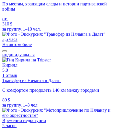
По местам, хранящим следы и истории партизанской
войны
от
310 $
за группу, 1–10 чел.
3,5 часа
На автомобиле
индивидуальная
Кирилл
5,0
1 отзыв
Трансфер из Нячанга в Далат
С комфортом преодолеть 140 км между городами
89 $
за группу, 1–3 чел.
Временно недоступно
5 часов