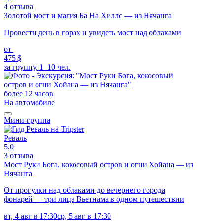
4 отзыва
Золотой мост и магия Ба На Хиллс — из Нячанга
Провести день в горах и увидеть мост над облаками
от
475 $
за группу, 1–10 чел.
более 12 часов
На автомобиле
Мини-группа
Реваль
5,0
3 отзыва
Мост Руки Бога, кокосовый остров и огни Хойана — из
Нячанга
От прогулки над облаками до вечернего города
фонарей — три лица Вьетнама в одном путешествии
вт, 4 авг в 17:30
ср, 5 авг в 17:30