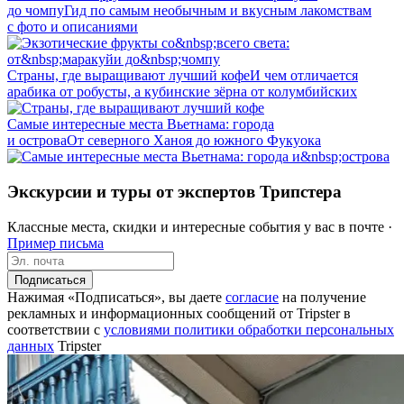
до чомпу
Гид по самым необычным и вкусным лакомствам
с фото и описаниями
Страны, где выращивают лучший кофе
И чем отличается
арабика от робусты, а кубинские зёрна от колумбийских
Самые интересные места Вьетнама: города
и острова
От северного Ханоя до южного Фукуока
Экскурсии и туры от экспертов Трипстера
Классные места, скидки и интересные события у вас в почте ·
Пример письма
Подписаться
Нажимая «Подписаться», вы даете
согласие
на получение
рекламных и информационных сообщений от Tripster в
соответствии c
условиями политики обработки персональных
данных
Tripster