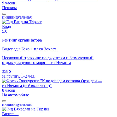
9 часов
Пешком
индивидуальная
Влад
5,0
Рейтинг организатора
Водопады Бахо + пляж Зоклет
Несложный треккинг по джунглям и безмятежный
отдых у лазурного моря — из Нячанга
359 $
за группу, 1–2 чел.
8 часов
На автомобиле
индивидуальная
Вячеслав