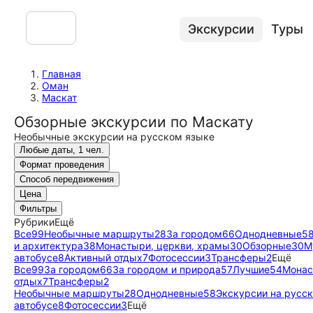
Экскурсии
Туры
Главная
Оман
Маскат
Обзорные экскурсии по Маскату
Необычные экскурсии на русском языке
Любые даты, 1 чел.
Формат проведения
Способ передвижения
Цена
Фильтры
Рубрики
Ещё
Все
99
Необычные маршруты
28
За городом
66
Однодневные
5
и архитектура
38
Монастыри, церкви, храмы
30
Обзорные
30
М
автобусе
8
Активный отдых
7
Фотосессии
3
Трансферы
2
Ещё
Все
99
За городом
66
За городом и природа
57
Лучшие
54
Монас
отдых
7
Трансферы
2
Необычные маршруты
28
Однодневные
58
Экскурсии на русс
автобусе
8
Фотосессии
3
Ещё