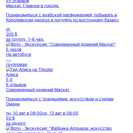
55 отзывов
Маскат. Главное в городе
Познакомиться с арабской парфюмерией, побывать в
Королевском дворце и погулять по восточному базару
от
205 $
за группу, 1–6 чел.
5 часов
На автобусе
групповая
Алиса
5,0
6 отзывов
Современный древний Маскат
Познакомиться с традициями, искусством и стилем
Омана
пн, 10 авг в 08:00
ср, 12 авг в 08:00
50 $
за одного