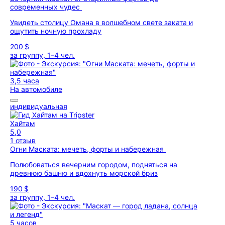
современных чудес
Увидеть столицу Омана в волшебном свете заката и
ощутить ночную прохладу
200 $
за группу, 1–4 чел.
3,5 часа
На автомобиле
индивидуальная
Хайтам
5,0
1 отзыв
Огни Маската: мечеть, форты и набережная
Полюбоваться вечерним городом, подняться на
древнюю башню и вдохнуть морской бриз
190 $
за группу, 1–4 чел.
5 часов