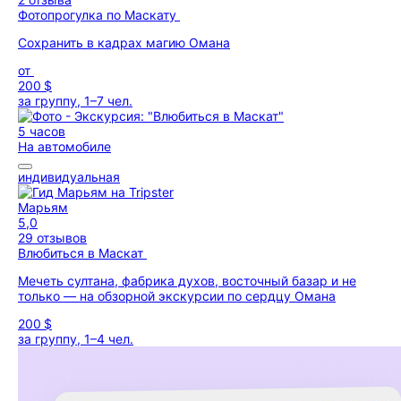
Фотопрогулка по Маскату
Сохранить в кадрах магию Омана
от
200 $
за группу, 1–7 чел.
5 часов
На автомобиле
индивидуальная
Марьям
5,0
29 отзывов
Влюбиться в Маскат
Мечеть султана, фабрика духов, восточный базар и не
только — на обзорной экскурсии по сердцу Омана
200 $
за группу, 1–4 чел.