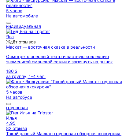
5 часов
На автомобиле
индивидуальная
Яна
Ждёт отзывов
Маскат — восточная сказка в реальности
Осмотреть оперный театр и частную коллекцию
знаменитой оманской семьи и заглянуть на рынок
180 $
за группу, 1–4 чел.
5 часов
На автобусе
групповая
Илья
4,95
82 отзыва
Такой разный Маскат: групповая обзорная экскурсия