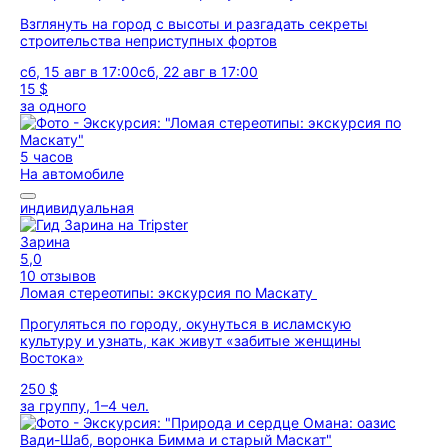
Взглянуть на город с высоты и разгадать секреты
строительства неприступных фортов
сб, 15 авг в 17:00
сб, 22 авг в 17:00
15 $
за одного
5 часов
На автомобиле
индивидуальная
Зарина
5,0
10 отзывов
Ломая стереотипы: экскурсия по Маскату
Прогуляться по городу, окунуться в исламскую
культуру и узнать, как живут «забитые женщины
Востока»
250 $
за группу, 1–4 чел.