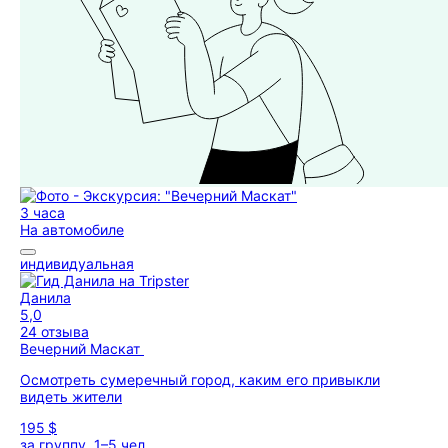
3 часа
На автомобиле
индивидуальная
Данила
5,0
24 отзыва
Вечерний Маскат
Осмотреть сумеречный город, каким его привыкли
видеть жители
195 $
за группу, 1–5 чел.