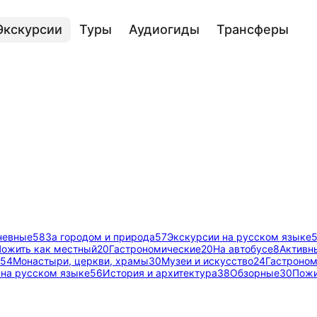
Экскурсии
Туры
Аудиогиды
Трансферы
невные
58
За городом и природа
57
Экскурсии на русском языке
Пожить как местный
20
Гастрономические
20
На автобусе
8
Активн
54
Монастыри, церкви, храмы
30
Музеи и искусство
24
Гастроно
 на русском языке
56
История и архитектура
38
Обзорные
30
Пожи