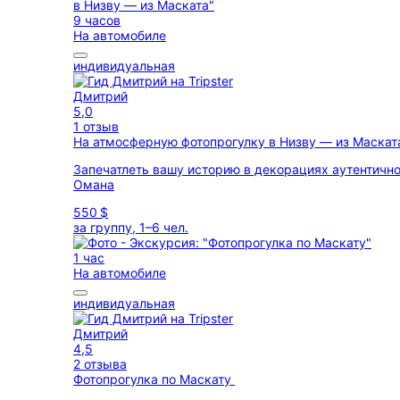
9 часов
На автомобиле
индивидуальная
Дмитрий
5,0
1 отзыв
На атмосферную фотопрогулку в Низву — из Маска
Запечатлеть вашу историю в декорациях аутентично
Омана
550 $
за группу, 1–6 чел.
1 час
На автомобиле
индивидуальная
Дмитрий
4,5
2 отзыва
Фотопрогулка по Маскату