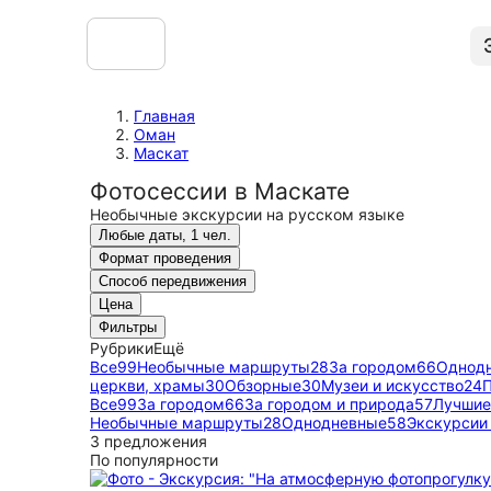
Главная
Оман
Маскат
Фотосессии в Маскате
Необычные экскурсии на русском языке
Любые даты, 1 чел.
Формат проведения
Способ передвижения
Цена
Фильтры
Рубрики
Ещё
Все
99
Необычные маршруты
28
За городом
66
Однод
церкви, храмы
30
Обзорные
30
Музеи и искусство
24
Все
99
За городом
66
За городом и природа
57
Лучшие
Необычные маршруты
28
Однодневные
58
Экскурсии
3 предложения
По популярности