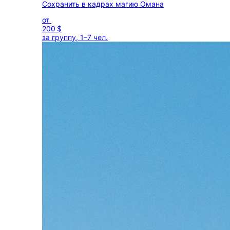
Сохранить в кадрах магию Омана
от
200 $
за группу, 1–7 чел.