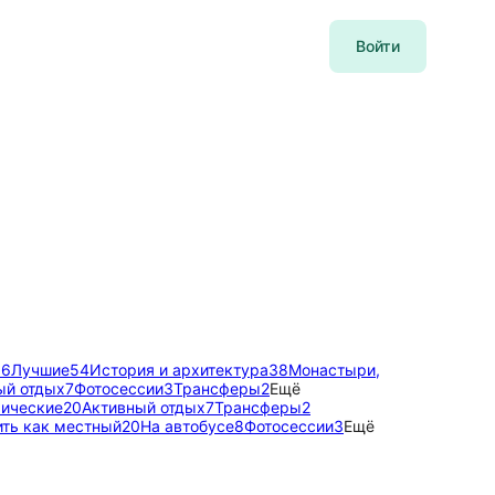
Войти
56
Лучшие
54
История и архитектура
38
Монастыри,
ый отдых
7
Фотосессии
3
Трансферы
2
Ещё
мические
20
Активный отдых
7
Трансферы
2
ть как местный
20
На автобусе
8
Фотосессии
3
Ещё