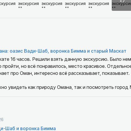
+7
на: оазис Вади-Шаб, воронка Бимма и старый Маскат
кскурсию. Было немного тяжеловато в
о пройти, но всё понравилось, место красивое. Отдельно
но увидеть как природу Омана, так и посмотреть город 
личные воспоминания
26
ди-Шаб и воронка Бимма