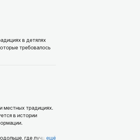
радициях в детялях
 которые требовалось
 и местных традициях.
уется в истории
формации.
подольше, где лучше
ещё