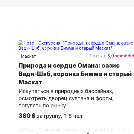
8 часов
на автомобиле
индивидуальная
1 отзыв
5,0
Маскат
Природа и сердце Омана: оазис
Вади-Шаб, воронка Бимма и старый
Маскат
Искупаться в природных бассейнах,
осмотреть дворец султана и форты,
погулять по рынку
380 $
за группу, 1–6 чел.
8 часов
на автобусе