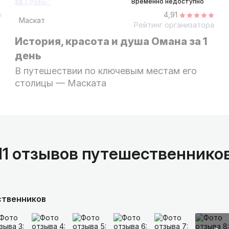
групповая
Временно недоступно
4,91
Маскат
Рейтинг организатора
История, красота и душа Омана за 1
день
В путешествии по ключевым местам его
столицы — Маската
11 отзывов путешественнико
ственников