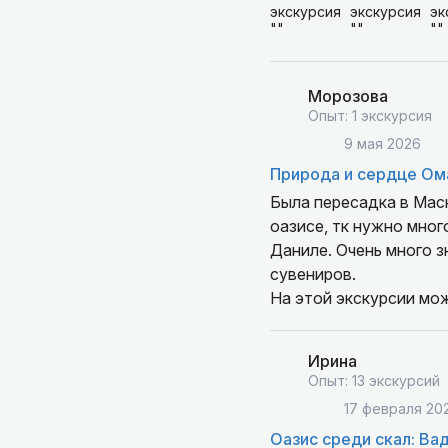
Морозова
Опыт: 1 экскурсия
9 мая 2026
Природа и сердце Ома
Была пересадка в Маскате 16 часов. Решили взять данную э
оазисе, тк нужно мног
Даниле. Очень много знает про Оман, интересно всё рассказывает, показывает. Помог в приобретении
сувениров.
На этой экскурсии мож
компании остались от
Ирина
Опыт: 13 экскурсий
17 февраля 20
Оазис среди скал: Ва