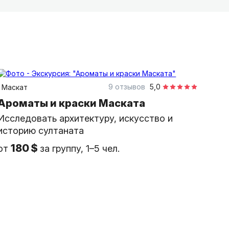
5 часов
на автомобиле
индивидуальная
9 отзывов
5,0
Маскат
Ароматы и краски Маската
Исследовать архитектуру, искусство и
историю султаната
180 $
от
за группу, 1–5 чел.