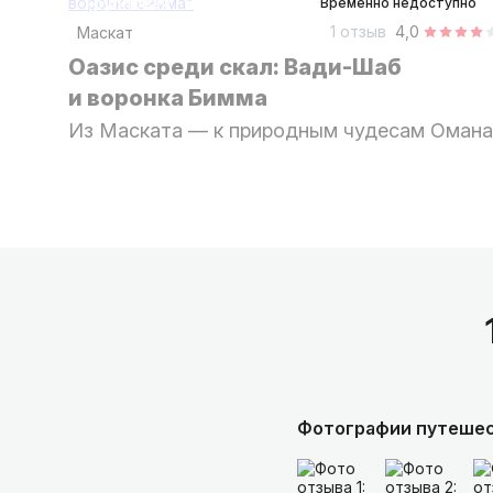
групповая
Временно недоступно
1 отзыв
4,0
Маскат
Оазис среди скал: Вади-Шаб
и воронка Бимма
Из Маската — к природным чудесам Омана
Фотографии путеше