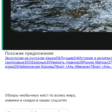
Похожие предложения
Экскурсии на русском языке
56
Лучшие
54
История и архитек
смотровые
30
Обзорные
30
Увидеть главное
29
Рынок Матрах
27
дома
20
Набережная Корниш
7
Форт «Аль-Мирани»
7
Форт «Аль
Обзоры необычных мест по всему миру,
новинки и скидки в наших соцсетях