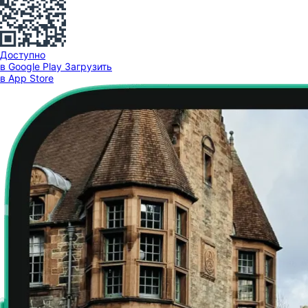
Доступно
в Google Play
Загрузить
в App Store