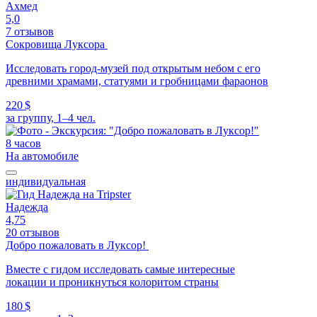
Ахмед
5,0
7 отзывов
Сокровища Луксора
Исследовать город-музей под открытым небом с его
древними храмами, статуями и гробницами фараонов
220 $
за группу, 1–4 чел.
8 часов
На автомобиле
индивидуальная
Надежда
4,75
20 отзывов
Добро пожаловать в Луксор!
Вместе с гидом исследовать самые интересные
локации и проникнуться колоритом страны
180 $