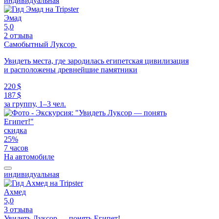
индивидуальная
Эмад
5,0
2 отзыва
Самобытный Луксор
Увидеть места, где зародилась египетская цивилизация
и расположены древнейшие памятники
220 $
187 $
за группу, 1–3 чел.
скидка
25%
7 часов
На автомобиле
индивидуальная
Ахмед
5,0
3 отзыва
Увидеть Луксор — понять Египет!