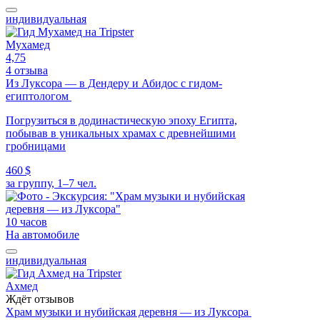
индивидуальная
Мухамед
4,75
4 отзыва
Из Луксора — в Дендеру и Абидос с гидом-
египтологом
Погрузиться в додинастическую эпоху Египта,
побывав в уникальных храмах с древнейшими
гробницами
460 $
за группу, 1–7 чел.
10 часов
На автомобиле
индивидуальная
Ахмед
Ждёт отзывов
Храм музыки и нубийская деревня — из Луксора