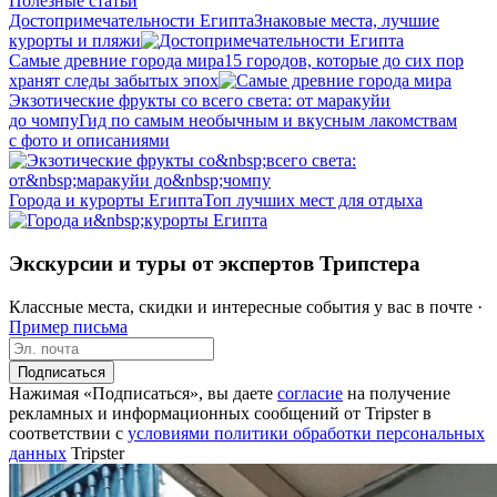
Полезные статьи
До­сто­при­ме­ча­тель­но­сти Египта
Знаковые места, лучшие
курорты и пляжи
Самые древние города мира
15 городов, которые до сих пор
хранят следы забытых эпох
Экзотические фрукты со всего света: от маракуйи
до чомпу
Гид по самым необычным и вкусным лакомствам
с фото и описаниями
Города и курорты Египта
Топ лучших мест для отдыха
Экскурсии и туры от экспертов Трипстера
Классные места, скидки и интересные события у вас в почте ·
Пример письма
Подписаться
Нажимая «Подписаться», вы даете
согласие
на получение
рекламных и информационных сообщений от Tripster в
соответствии c
условиями политики обработки персональных
данных
Tripster