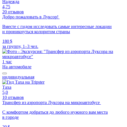
Надежда
4,75
20 отзывов
Добро пожаловать в Луксор!
Вместе с гидом исследовать самые интересные локации
и проникнуться колоритом страны
180 $
за группу, 1–3 чел.
1 час
На автомобиле
индивидуальная
Таха
5,0
10 отзывов
Трансфер из аэропорта Луксора на микроавтобусе
С комфортом добраться до любого нужного вам места
в городе
20 $