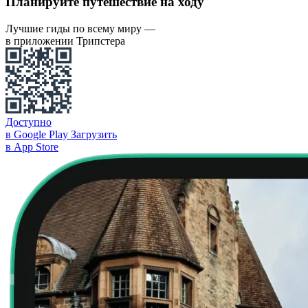
Планируйте путешествие на ходу
Лучшие гиды по всему миру —
в приложении Трипстера
Доступно
в Google Play
Загрузить
в App Store