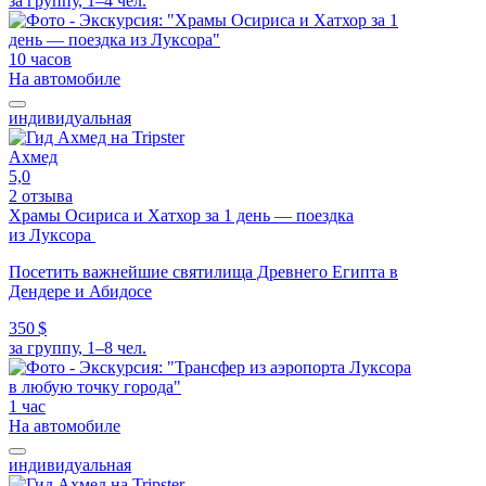
за группу, 1–4 чел.
10 часов
На автомобиле
индивидуальная
Ахмед
5,0
2 отзыва
Храмы Осириса и Хатхор за 1 день — поездка
из Луксора
Посетить важнейшие святилища Древнего Египта в
Дендере и Абидосе
350 $
за группу, 1–8 чел.
1 час
На автомобиле
индивидуальная