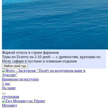
Жаркий отпуск в стране фараонов
Туры по Египту на 2-10 дней — с древностям, круизами по
Нилу, сафари в пустыне и пляжным отдыхом
Найти свой тур
Временно недоступно
1 час
На шаре
групповая
Мохамед