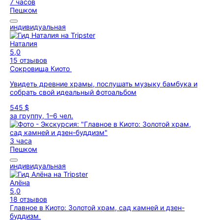
7 часов
Пешком
индивидуальная
Наталия
5,0
15 отзывов
Сокровища Киото
Увидеть древние храмы, послушать музыку бамбука и
собрать свой идеальный фотоальбом
545 $
за группу, 1–6 чел.
3 часа
Пешком
индивидуальная
Алёна
5,0
18 отзывов
Главное в Киото: Золотой храм, сад камней и дзен-
буддизм