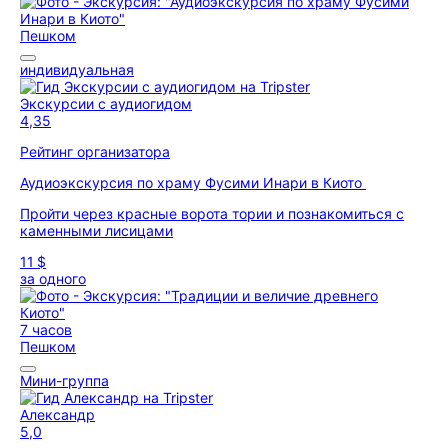
Пешком
индивидуальная
Экскурсии с аудиогидом
4,35
Рейтинг организатора
Аудиоэкскурсия по храму Фусими Инари в Киото
Пройти через красные ворота тории и познакомиться с
каменными лисицами
11 $
за одного
7 часов
Пешком
Мини-группа
Александр
5,0