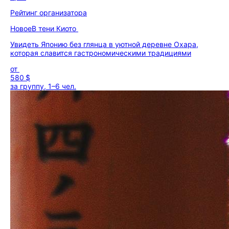
Рейтинг организатора
Новое
В тени Киото
Увидеть Японию без глянца в уютной деревне Охара,
которая славится гастрономическими традициями
от
580 $
за группу, 1–6 чел.