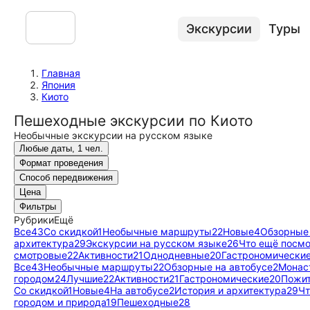
Экскурсии
Туры
Главная
Япония
Киото
Пешеходные экскурсии по Киото
Необычные экскурсии на русском языке
Любые даты, 1 чел.
Формат проведения
Способ передвижения
Цена
Фильтры
Рубрики
Ещё
Все
43
Со скидкой
1
Необычные маршруты
22
Новые
4
Обзорные 
архитектура
29
Экскурсии на русском языке
26
Что ещё посмо
смотровые
22
Активности
21
Однодневные
20
Гастрономически
Все
43
Необычные маршруты
22
Обзорные на автобусе
2
Монас
городом
24
Лучшие
22
Активности
21
Гастрономические
20
Пожит
Со скидкой
1
Новые
4
На автобусе
2
История и архитектура
29
Чт
городом и природа
19
Пешеходные
28