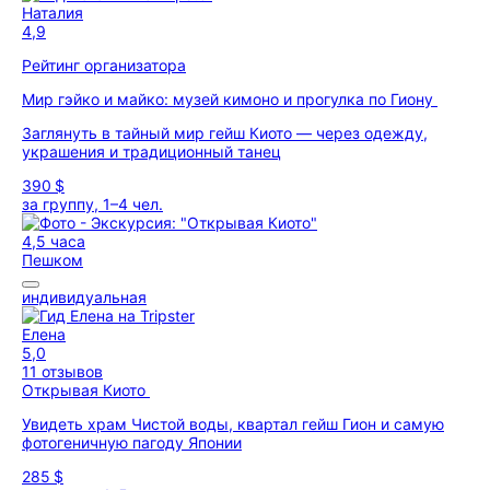
Наталия
4,9
Рейтинг организатора
Мир гэйко и майко: музей кимоно и прогулка по Гиону
Заглянуть в тайный мир гейш Киото — через одежду,
украшения и традиционный танец
390 $
за группу, 1–4 чел.
4,5 часа
Пешком
индивидуальная
Елена
5,0
11 отзывов
Открывая Киото
Увидеть храм Чистой воды, квартал гейш Гион и самую
фотогеничную пагоду Японии
285 $