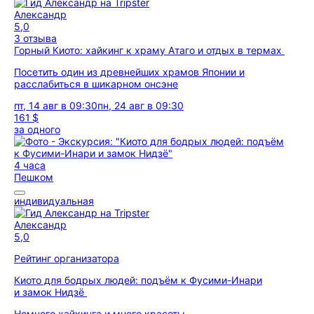
Александр
5,0
3 отзыва
Горный Киото: хайкинг к храму Атаго и отдых в термах
Посетить один из древнейших храмов Японии и
расслабиться в шикарном онсэне
пт, 14 авг в 09:30
пн, 24 авг в 09:30
161 $
за одного
4 часа
Пешком
индивидуальная
Александр
5,0
Рейтинг организатора
Киото для бодрых людей: подъём к Фусими-Инари
и замок Нидзё
Немного хайкинга и много красоты