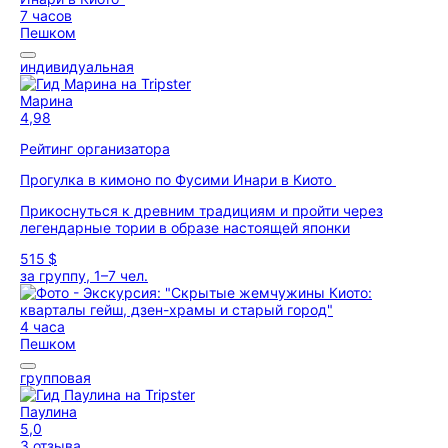
7 часов
Пешком
индивидуальная
Марина
4,98
Рейтинг организатора
Прогулка в кимоно по Фусими Инари в Киото
Прикоснуться к древним традициям и пройти через
легендарные тории в образе настоящей японки
515 $
за группу, 1–7 чел.
4 часа
Пешком
групповая
Паулина
5,0
3 отзыва