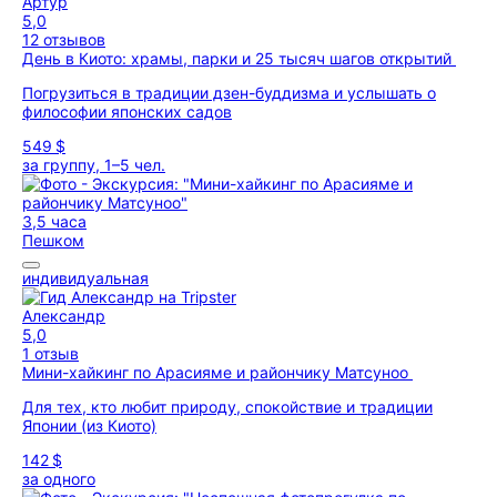
Артур
5,0
12 отзывов
День в Киото: храмы, парки и 25 тысяч шагов открытий
Погрузиться в традиции дзен-буддизма и услышать о
философии японских садов
549 $
за группу, 1–5 чел.
3,5 часа
Пешком
индивидуальная
Александр
5,0
1 отзыв
Мини-хайкинг по Арасияме и райончику Матсуноо
Для тех, кто любит природу, спокойствие и традиции
Японии (из Киото)
142 $
за одного