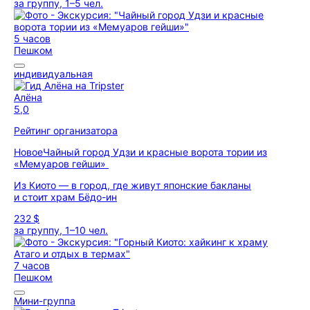
за группу, 1–5 чел.
5 часов
Пешком
индивидуальная
Алёна
5,0
Рейтинг организатора
Новое
Чайный город Удзи и красные ворота тории из
«Мемуаров гейши»
Из Киото — в город, где живут японские бакланы
и стоит храм Бёдо-ин
232 $
за группу, 1–10 чел.
7 часов
Пешком
Мини-группа