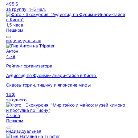
495 $
за группу, 1–5 чел.
1,5 часа
Пешком
индивидуальная
Антон
4,79
Рейтинг организатора
Аудиогид по Фусими-Инари-тайся в Киото
Сквозь тории, тишину и японские мифы
14 $
за одного
4 часа
Пешком
индивидуальная