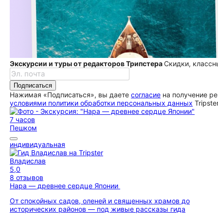
Экскурсии и туры от редакторов Трипстера
Скидки, классн
Подписаться
Нажимая «Подписаться», вы даете
согласие
на получение ре
условиями политики обработки персональных данных
Tripste
7 часов
Пешком
индивидуальная
Владислав
5,0
8 отзывов
Нара — древнее сердце Японии
От спокойных садов, оленей и священных храмов до
исторических районов — под живые рассказы гида