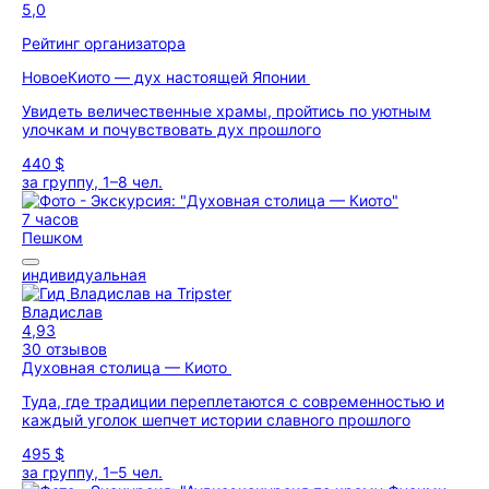
5,0
Рейтинг организатора
Новое
Киото — дух настоящей Японии
Увидеть величественные храмы, пройтись по уютным
улочкам и почувствовать дух прошлого
440 $
за группу, 1–8 чел.
7 часов
Пешком
индивидуальная
Владислав
4,93
30 отзывов
Духовная столица — Киото
Туда, где традиции переплетаются с современностью и
каждый уголок шепчет истории славного прошлого
495 $
за группу, 1–5 чел.