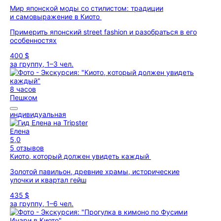
Мир японской моды со стилистом: традиции
и самовыражение в Киото
Примерить японский street fashion и разобраться в его
особенностях
400 $
за группу, 1–3 чел.
8 часов
Пешком
индивидуальная
Елена
5,0
5 отзывов
Киото, который должен увидеть каждый
Золотой павильон, древние храмы, исторические
улочки и квартал гейш
435 $
за группу, 1–6 чел.