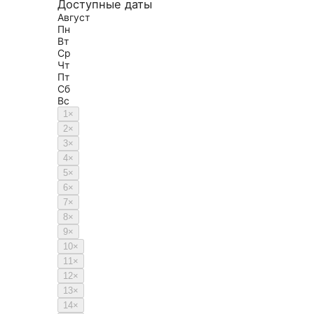
Доступные даты
Август
Пн
Вт
Ср
Чт
Пт
Сб
Вс
1
×
2
×
3
×
4
×
5
×
6
×
7
×
8
×
9
×
10
×
11
×
12
×
13
×
14
×