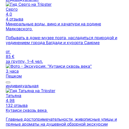
Серго
4,0
4 отзыва
Минеральные воды, вино и хачапури на родине
Маяковского
Побывать в доме-музее поэта, насладиться природой и
уединением города Багдади и курорта Саирме
от
85 €
за группу, 1–4 чел.
3 часа
Пешком
индивидуальная
Татьяна
4,98
132 отзыва
Кутаиси сквозь века
Главные достопримечательности, живописные улицы и
пряные ароматы на душевной обзорной экскурсии