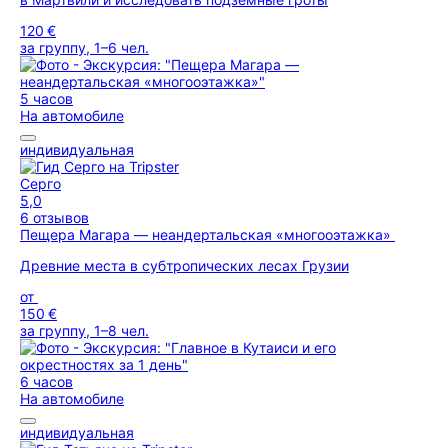
120 €
за группу, 1–6 чел.
5 часов
На автомобиле
индивидуальная
Серго
5,0
6 отзывов
Пещера Магара — неандертальская «многооэтажка»
Древние места в субтропических лесах Грузии
от
150 €
за группу, 1–8 чел.
6 часов
На автомобиле
индивидуальная