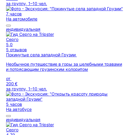
за группу, 1–10 чел.
7 часов
На автомобиле
индивидуальная
Серго
5,0
5 отзывов
Покинутые села западной Грузии
Необычное путешествие в горы за целебными травами
и потрясающим грузинским колоритом
от
200 €
за группу, 1–10 чел.
5 часов
На автобусе
индивидуальная
Серго
4,79