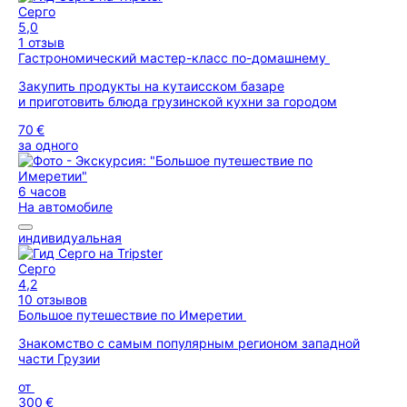
Серго
5,0
1 отзыв
Гастрономический мастер-класс по-домашнему
Закупить продукты на кутаисском базаре
и приготовить блюда грузинской кухни за городом
70 €
за одного
6 часов
На автомобиле
индивидуальная
Серго
4,2
10 отзывов
Большое путешествие по Имеретии
Знакомство с самым популярным регионом западной
части Грузии
от
300 €