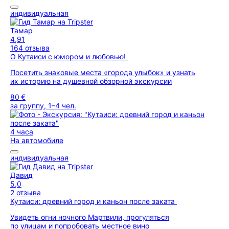
индивидуальная
Тамар
4,91
164 отзыва
О Кутаиси с юмором и любовью!
Посетить знаковые места «города улыбок» и узнать
их историю на душевной обзорной экскурсии
80 €
за группу, 1–4 чел.
4 часа
На автомобиле
индивидуальная
Давид
5,0
2 отзыва
Кутаиси: древний город и каньон после заката
Увидеть огни ночного Мартвили, прогуляться
по улицам и попробовать местное вино