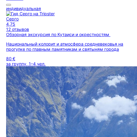
индивидуальная
Серго
4,75
12 отзывов
Обзорная экскурсия по Кутаиси и окрестностям
Национальный колорит и атмосфера средневековья на
прогулке по главным памятникам и святыням города
80 €
за группу, 1–4 чел.