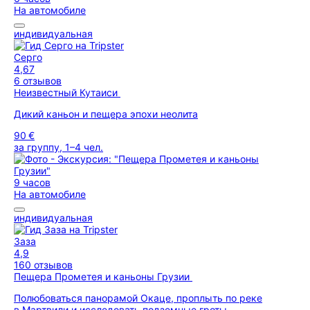
На автомобиле
индивидуальная
Серго
4,67
6 отзывов
Неизвестный Кутаиси
Дикий каньон и пещера эпохи неолита
90 €
за группу, 1–4 чел.
9 часов
На автомобиле
индивидуальная
Заза
4,9
160 отзывов
Пещера Прометея и каньоны Грузии
Полюбоваться панорамой Окаце, проплыть по реке
в Мартвили и исследовать подземные гроты