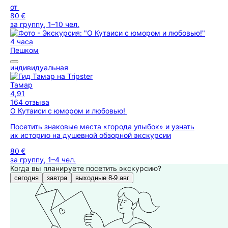
от
80 €
за группу, 1–10 чел.
4 часа
Пешком
индивидуальная
Тамар
4,91
164 отзыва
О Кутаиси с юмором и любовью!
Посетить знаковые места «города улыбок» и узнать
их историю на душевной обзорной экскурсии
80 €
за группу, 1–4 чел.
Когда вы планируете посетить экскурсию?
сегодня
завтра
выходные 8-9 авг