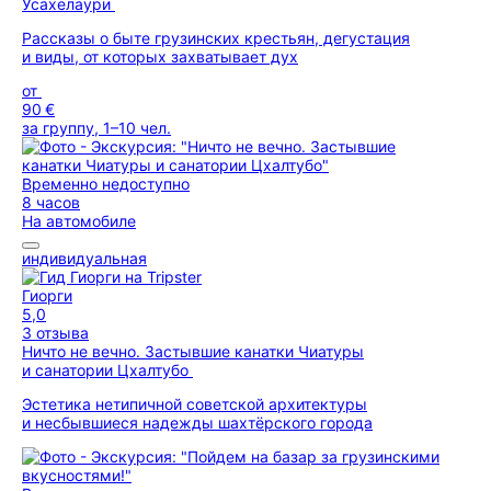
Усахелаури
Рассказы о быте грузинских крестьян, дегустация
и виды, от которых захватывает дух
от
90 €
за группу, 1–10 чел.
Временно недоступно
8 часов
На автомобиле
индивидуальная
Гиорги
5,0
3 отзыва
Ничто не вечно. Застывшие канатки Чиатуры
и санатории Цхалтубо
Эстетика нетипичной советской архитектуры
и несбывшиеся надежды шахтёрского города