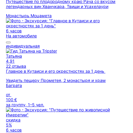
Путешествие по плодородному краю Рача со вкусом
легендарных вин Хванчкара, Твиши и Усахелаури
Монастырь Моцамета
6 часов
На автомобиле
индивидуальная
Татьяна
4,91
22 отзыва
Главное в Кутаиси и его окрестностях за 1 день
Увидеть пещеру Прометея, 2 монастыря и храм
Баграта
от
100 €
за группу, 1–5 чел.
скидка
5%
6 часов