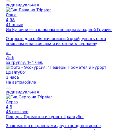
индивидуальная
Лаша
4,98
41 отзыв
Из Кутаиси — в каньоны и пещеры западной Грузии
Открыть для себя живописный край, узнать о его
прошлом и настоящем и изготовить чурчхелу
от
75 €
за группу, 1–4 чел.
3 часа
На автомобиле
индивидуальная
Серго
4,6
48 отзывов
Пещеры Прометея и курорт Цхалтубо
Знакомство с красотами двух городов и яркое