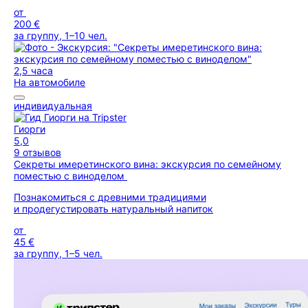
от
200 €
за группу, 1–10 чел.
2,5 часа
На автомобиле
индивидуальная
Гиорги
5,0
9 отзывов
Секреты имеретинского вина: экскурсия по семейному
поместью с виноделом
Познакомиться с древними традициями
и продегустировать натуральный напиток
от
45 €
за группу, 1–5 чел.