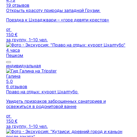
19 отзывов
Открыть красоту природы западной Грузии
Поездка к Цхраджвари – «горе девяти крестов»
от
150 €
за группу, 1–10 чел.
4 часа
Пешком
индивидуальная
Галина
5,0
6 отзывов
Право на отдых: курорт Цхалтубо
Увидеть призраков заброшенных санаториев и
освежиться в родонитовой ванне
от
150 €
за группу, 1–10 чел.