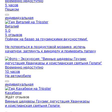
Временно недоступно
5 часов
Пешком
индивидуальная
Виталий
5,0
5 отзывов
Пойдем на базар за грузинскими вкусностями!
Не потеряться в продуктовой мозаике, испечь
хачапури, заглянуть к виноделу и примерить папаху
Временно недоступно
10 часов
На автомобиле
индивидуальная
Кахабери
Ждёт отзывов
Винные шедевры Грузии: дегустация Хванчкары
и христианская святыня Гелати