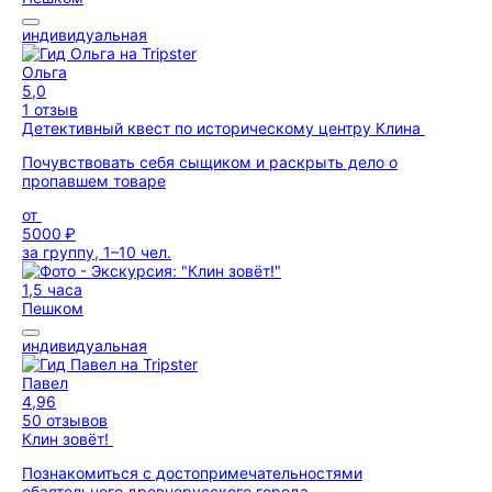
индивидуальная
Ольга
5,0
1 отзыв
Детективный квест по историческому центру Клина
Почувствовать себя сыщиком и раскрыть дело о
пропавшем товаре
от
5000 ₽
за группу, 1–10 чел.
1,5 часа
Пешком
индивидуальная
Павел
4,96
50 отзывов
Клин зовёт!
Познакомиться с достопримечательностями
обаятельного древнерусского города