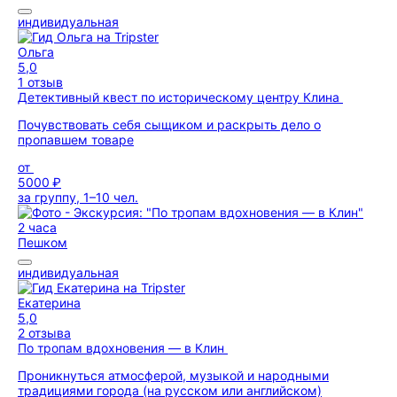
индивидуальная
Ольга
5,0
1 отзыв
Детективный квест по историческому центру Клина
Почувствовать себя сыщиком и раскрыть дело о
пропавшем товаре
от
5000 ₽
за группу, 1–10 чел.
2 часа
Пешком
индивидуальная
Екатерина
5,0
2 отзыва
По тропам вдохновения — в Клин
Проникнуться атмосферой, музыкой и народными
традициями города (на русском или английском)