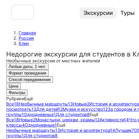
Экскурсии
Туры
Главная
Россия
Клин
Недорогие экскурсии для студентов в К
Необычные экскурсии от местных жителей
Любые даты, 1 чел.
Формат проведения
Способ передвижения
Цена
Фильтры
Рубрики
Ещё
Все
18
Необычные маршруты
13
Новые
2
История и архитектур
посмотреть
13
Для детей
12
Музеи и искусство
12
За городом и 
группы
1
Однодневные
1
Для студентов
8
Ещё
Все
18
Новые
2
Монастыри, церкви, храмы
12
Активности
14
Что 
классы
4
Однодневные
1
Ещё
Необычные маршруты
13
История и архитектура
14
Лучшие
7
О
группы
1
Для студентов
8