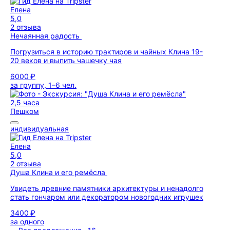
Елена
5,0
2 отзыва
Нечаянная радость
Погрузиться в историю трактиров и чайных Клина 19-
20 веков и выпить чашечку чая
6000 ₽
за группу, 1–6 чел.
2,5 часа
Пешком
индивидуальная
Елена
5,0
2 отзыва
Душа Клина и его ремёсла
Увидеть древние памятники архитектуры и ненадолго
стать гончаром или декоратором новогодних игрушек
3400 ₽
за одного