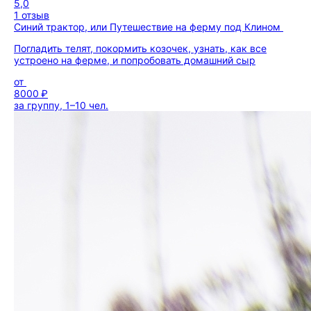
5,0
1 отзыв
Синий трактор, или Путешествие на ферму под Клином
Погладить телят, покормить козочек, узнать, как все
устроено на ферме, и попробовать домашний сыр
от
8000 ₽
за группу, 1–10 чел.