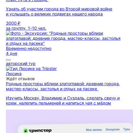
Узнать об участии города во Второй мировой войне
и услышать о великих подвигах нашего народа
3000 ₽
за группу, 1–10 чел.
Временно недоступно
4 дня
авторский тур
Люсинэ
Ждёт отзывов
Родные просторы вблизи златоглавой: древние города,
мастер-классы, застолья и отдых на пасеке
Изучить Москву, Владимир и Суздаль, сделать свечу и
крем, налепить пельменей и напиться чая с мёдом