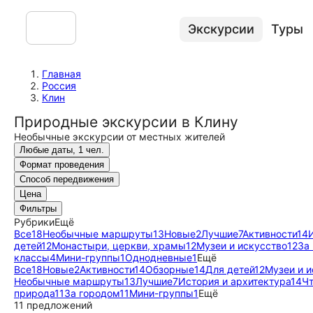
Экскурсии
Туры
Главная
Россия
Клин
Природные экскурсии в Клину
Необычные экскурсии от местных жителей
Любые даты, 1 чел.
Формат проведения
Способ передвижения
Цена
Фильтры
Рубрики
Ещё
Все
18
Необычные маршруты
13
Новые
2
Лучшие
7
Активности
14
детей
12
Монастыри, церкви, храмы
12
Музеи и искусство
12
За
классы
4
Мини-группы
1
Однодневные
1
Ещё
Все
18
Новые
2
Активности
14
Обзорные
14
Для детей
12
Музеи и и
Необычные маршруты
13
Лучшие
7
История и архитектура
14
Чт
природа
11
За городом
11
Мини-группы
1
Ещё
11 предложений