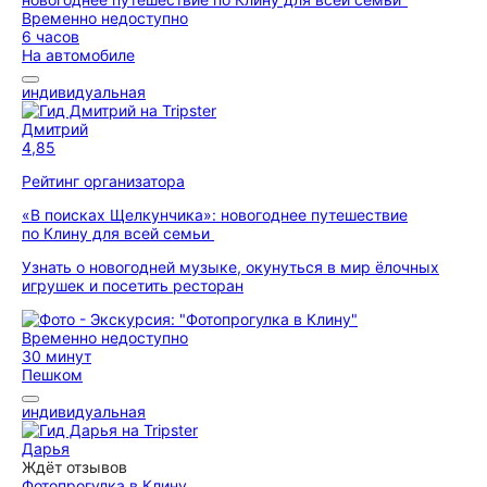
Временно недоступно
6 часов
На автомобиле
индивидуальная
Дмитрий
4,85
Рейтинг организатора
«В поисках Щелкунчика»: новогоднее путешествие
по Клину для всей семьи
Узнать о новогодней музыке, окунуться в мир ёлочных
игрушек и посетить ресторан
Временно недоступно
30 минут
Пешком
индивидуальная
Дарья
Ждёт отзывов
Фотопрогулка в Клину