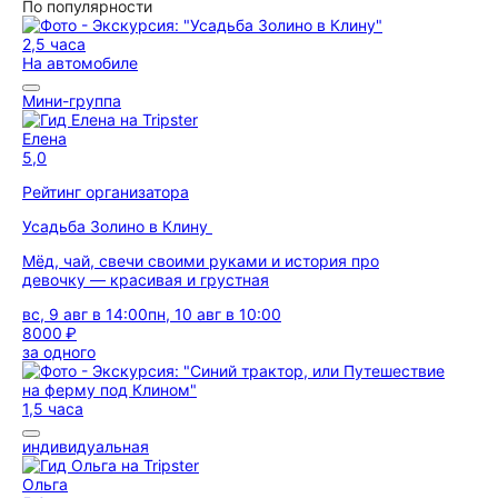
По популярности
2,5 часа
На автомобиле
Мини-группа
Елена
5,0
Рейтинг организатора
Усадьба Золино в Клину
Мёд, чай, свечи своими руками и история про
девочку — красивая и грустная
вс, 9 авг в 14:00
пн, 10 авг в 10:00
8000 ₽
за одного
1,5 часа
индивидуальная
Ольга