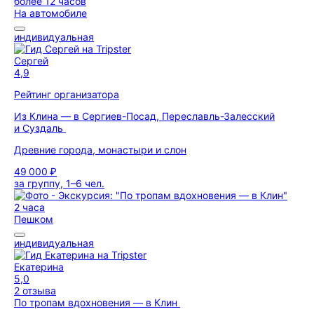
более 12 часов
На автомобиле
индивидуальная
Сергей
4,9
Рейтинг организатора
Из Клина — в Сергиев-Посад, Переславль-Залесский
и Суздаль
Древние города, монастыри и слон
49 000 ₽
за группу, 1–6 чел.
2 часа
Пешком
индивидуальная
Екатерина
5,0
2 отзыва
По тропам вдохновения — в Клин